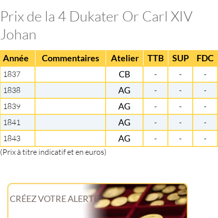
Prix de la 4 Dukater Or Carl XIV
Johan
Année
Commentaires
Atelier
TTB
SUP
FDC
1837
CB
-
-
-
1838
AG
-
-
-
1839
AG
-
-
-
1841
AG
-
-
-
1843
AG
-
-
-
(Prix à titre indicatif et en euros)
CRÉEZ VOTRE ALERTE