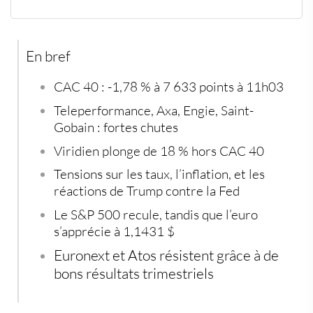
Une ouverture morose à Paris
La Fed maintient ses taux, Trump réagit violemment
Les marchés américains marquent une pause
En bref
Les hausses notables à Paris
Les replis sévères du CAC 40
Hors CAC 40 : Viridien sous tension
CAC 40
: -1,78 % à 7 633 points à 11h03
Autres actualités financières à noter
Teleperformance
,
Axa
,
Engie
,
Saint-
Les analystes ajustent leurs recommandations
Gobain
: fortes chutes
Viridien
plonge de 18 % hors CAC 40
Tensions sur les taux, l’inflation, et les
réactions de Trump contre la Fed
Le S&P 500 recule, tandis que l’euro
s’apprécie à 1,1431 $
Euronext
et
Atos
résistent grâce à de
bons résultats trimestriels