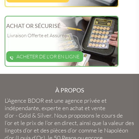
ACHAT OR SÉCURISÉ
Livraison Offerte et Assurée
ACHETER DE L'OR EN LIGNE
À PROPOS
L’Agence BDOR
est une agence privée et
indépendante, experte en
achat et vente
d’or
-
Gold
&
Silver
. Nous proposons le
cours de
l’or
et le
prix de l’or en direct
, ainsi que la
valeur des
lingots d’or
et des
pièces d’or
comme le
Napoléon
d’or
(
Louis d’Or
), le
50 Pesos
ou encore