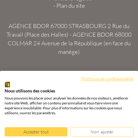
-
Plan du site
AGENCE BDOR 67000 STRASBOURG
2 Rue du
Travail (Place des Halles) -
AGENCE BDOR 68000
COLMAR
24 Avenue de la République (en face du
manège)
Politique de confidentialité
Site :
2exVia
avec
Masteredit®
Nous utilisons des cookies
Tous droits réservés
Agence BDOR
®
Cours or, achat
Nous pouvons les placer pour analyser les données de nos visiteurs, améliorer
& vente or, argent
notre site Web, afficher un contenu personnalisé et vous faire vivre une
expérience inoubliable. Pour plus d'informations sur les cookies que nous
utilisons, ouvrez les paramètres.
Accepter tout
Non, ajuster