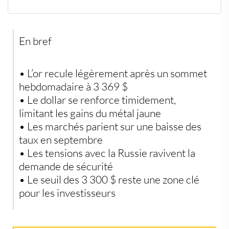
Léger repli du cours de l’or après un pic hebdomadaire
Le pari des marchés : une baisse des taux dès
septembre
En bref
Emploi dégradé, tensions politiques et or en
embuscade
Washington envoie ses sous-marins : regain d’intérêt
• L’or recule légèrement après un sommet
pour l’or
Données macroéconomiques et seuils techniques à
hebdomadaire à 3 369 $
surveiller
• Le dollar se renforce timidement,
Une configuration à fort potentiel... sous haute tension
limitant les gains du métal jaune
• Les marchés parient sur une baisse des
taux en septembre
• Les tensions avec la Russie ravivent la
demande de sécurité
• Le seuil des 3 300 $ reste une zone clé
pour les investisseurs