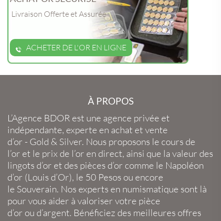
Livraison Offerte et Assurée
ACHETER DE L'OR EN LIGNE
À PROPOS
L’Agence BDOR
est une agence privée et
indépendante, experte en
achat et vente
d’or
-
Gold
&
Silver
. Nous proposons le
cours de
l’or
et le
prix de l’or en direct
, ainsi que la
valeur des
lingots d’or
et des
pièces d’or
comme le
Napoléon
d’or
(
Louis d’Or
), le
50 Pesos
ou encore
le
Souverain
. Nos experts en
numismatique
sont là
pour vous aider à valoriser votre
pièce
d’or
ou
d’argent
. Bénéficiez des meilleures offres