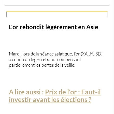
L'or rebondit légèrement en Asie
Les perspectives de la Fed limitent les gains de l'or
La force du dollar américain : un obstacle persistant
pour l'or
Indicateurs économiques et discours de la Fed
L'or rebondit légèrement en Asie
influençant le marché
Prévisions techniques du prix de l'or
Mardi, lors de la séance asiatique, l'or (XAU/USD)
a connu un léger rebond, compensant
partiellement les pertes de la veille.
A lire aussi :
Prix de l'or : Faut-il
investir avant les élections ?