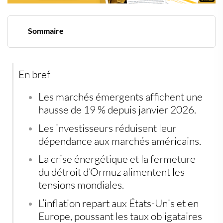
Sommaire
Les marchés émergents profitent du basculement
mondial
Inflation et pétrole bouleversent les équilibres
En bref
financiers
La diversification redevient une priorité
Les banques centrales face à une équation impossible
Les marchés émergents affichent une
L’Europe sous pression face à la crise énergétique
hausse de 19 % depuis janvier 2026.
Les investisseurs misent déjà sur le prochain cycle
Les investisseurs réduisent leur
dépendance aux marchés américains.
La crise énergétique et la fermeture
du détroit d’Ormuz alimentent les
tensions mondiales.
L’inflation repart aux États-Unis et en
Europe, poussant les taux obligataires