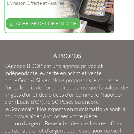
Livraison Offerte et Assurée
ACHETER DE L'OR EN LIGNE
À PROPOS
L’Agence BDOR
est une agence privée et
indépendante, experte en
achat et vente
d’or
-
Gold
&
Silver
. Nous proposons le
cours de
l’or
et le
prix de l’or en direct
, ainsi que la
valeur des
lingots d’or
et des
pièces d’or
comme le
Napoléon
d’or
(
Louis d’Or
), le
50 Pesos
ou encore
le
Souverain
. Nos experts en
numismatique
sont là
pour vous aider à valoriser votre
pièce
d’or
ou
d’argent
. Bénéficiez des meilleures offres
de
rachat d’or
et
d’argent
pour vos
bijoux
ou
vieil