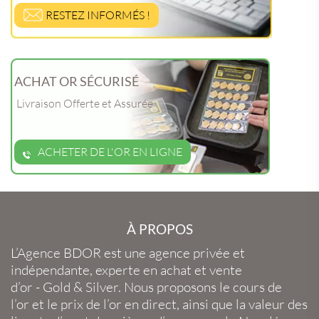
RESTEZ INFORMÉS !
ACHAT OR SÉCURISÉ
Livraison Offerte et Assurée
ACHETER DE L'OR EN LIGNE
À PROPOS
L’Agence BDOR
est une agence privée et
indépendante, experte en
achat et vente
d’or
-
Gold
&
Silver
. Nous proposons le
cours de
l’or
et le
prix de l’or en direct
, ainsi que la
valeur des