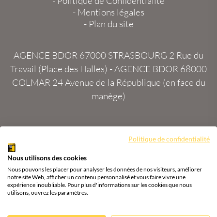
-
Politique de Confidentialité
-
Mentions légales
-
Plan du site
AGENCE BDOR 67000 STRASBOURG
2 Rue du
Travail (Place des Halles) -
AGENCE BDOR 68000
COLMAR
24 Avenue de la République (en face du
manège)
Politique de confidentialité
Site :
2exVia
avec
Masteredit®
Nous utilisons des cookies
Tous droits réservés
Agence BDOR
®
Cours or, achat
Nous pouvons les placer pour analyser les données de nos visiteurs, améliorer
& vente or, argent
notre site Web, afficher un contenu personnalisé et vous faire vivre une
expérience inoubliable. Pour plus d'informations sur les cookies que nous
utilisons, ouvrez les paramètres.