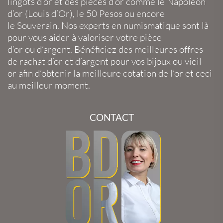
lingots d’or
et des
pièces d’or
comme le
Napoléon
d’or
(
Louis d’Or
), le
50 Pesos
ou encore
le
Souverain
. Nos experts en
numismatique
sont là
pour vous aider à valoriser votre
pièce
d’or
ou
d’argent
. Bénéficiez des meilleures offres
de
rachat d’or
et
d’argent
pour vos
bijoux
ou
vieil
or
afin d’obtenir la
meilleure cotation de l’or
et ceci
au meilleur moment.
CONTACT