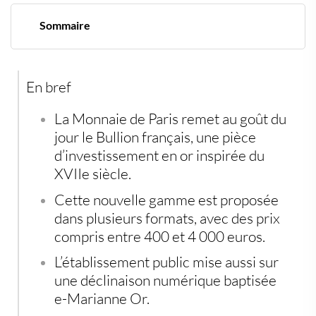
Sommaire
Le retour d’une pièce d’or historique adaptée aux
investisseurs modernes
Un marché porté par le retour des valeurs refuges
En bref
Le pari du numérique avec le e-Marianne Or
Une initiative qui reflète l’évolution de l’épargne
française
La Monnaie de Paris remet au goût du
Les métaux précieux restent une alternative
jour le Bullion français, une pièce
recherchée
d’investissement en or inspirée du
XVIIe siècle.
Cette nouvelle gamme est proposée
dans plusieurs formats, avec des prix
compris entre 400 et 4 000 euros.
L’établissement public mise aussi sur
une déclinaison numérique baptisée
e-Marianne Or.