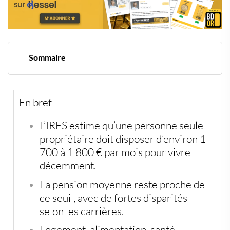
Sommaire
Le vrai budget des retraités face aux dépenses
incompressibles
L’IRES fixe un repère entre 1 700 et 1 800 € par mois
En bref
Santé, logement, alimentation : les trois lignes qui
écrasent le budget
Le vieillissement à domicile ajoute une couche de
L’IRES estime qu’une personne seule
dépenses
propriétaire doit disposer d’environ 1
Quand la pension ne suffit plus
700 à 1 800 € par mois pour vivre
décemment.
La pension moyenne reste proche de
ce seuil, avec de fortes disparités
selon les carrières.
Logement, alimentation, santé,