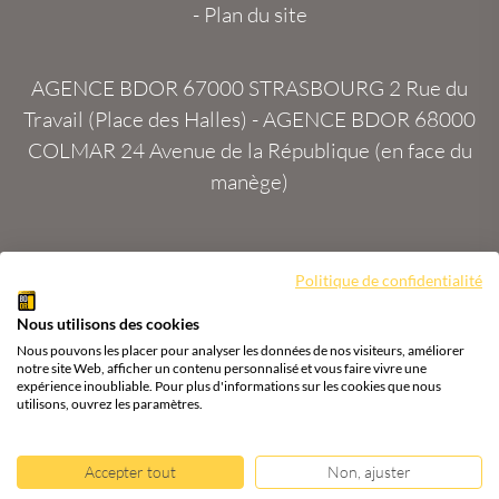
-
Plan du site
AGENCE BDOR 67000 STRASBOURG
2 Rue du
Travail (Place des Halles) -
AGENCE BDOR 68000
COLMAR
24 Avenue de la République (en face du
manège)
Site :
2exVia
avec
Masteredit®
Politique de confidentialité
Nous utilisons des cookies
Tous droits réservés
Agence BDOR
®
Cours or, achat
Nous pouvons les placer pour analyser les données de nos visiteurs, améliorer
& vente or, argent
notre site Web, afficher un contenu personnalisé et vous faire vivre une
expérience inoubliable. Pour plus d'informations sur les cookies que nous
utilisons, ouvrez les paramètres.
Accepter tout
Non, ajuster