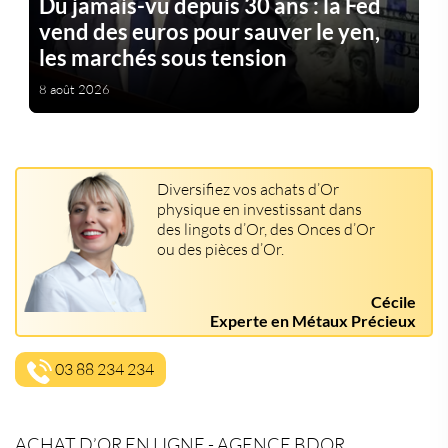
Du jamais-vu depuis 30 ans : la Fed
vend des euros pour sauver le yen,
les marchés sous tension
8 août 2026
Diversifiez vos achats d’Or
physique en investissant dans
des lingots d’Or, des Onces d’Or
ou des pièces d’Or.
Cécile
Experte en Métaux Précieux
03 88 234 234
ACHAT D’OR EN LIGNE - AGENCE BDOR