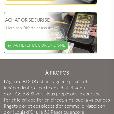
ACHAT OR SÉCURISÉ
Livraison Offerte et Assurée
ACHETER DE L'OR EN LIGNE
À PROPOS
L’Agence BDOR
est une agence privée et
indépendante, experte en
achat et vente
d’or
-
Gold
&
Silver
. Nous proposons le
cours de
l’or
et le
prix de l’or en direct
, ainsi que la
valeur des
lingots d’or
et des
pièces d’or
comme le
Napoléon
d’or
(
Louis d’Or
), le
50 Pesos
ou encore