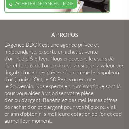
ACHETER DE L'OR EN LIGNE
À PROPOS
L’Agence BDOR
est une agence privée et
indépendante, experte en
achat et vente
d’or
-
Gold
&
Silver
. Nous proposons le
cours de
l’or
et le
prix de l’or en direct
, ainsi que la
valeur des
lingots d’or
et des
pièces d’or
comme le
Napoléon
d’or
(
Louis d’Or
), le
50 Pesos
ou encore
le
Souverain
. Nos experts en
numismatique
sont là
pour vous aider à valoriser votre
pièce
d’or
ou
d’argent
. Bénéficiez des meilleures offres
de
rachat d’or
et
d’argent
pour vos
bijoux
ou
vieil
or
afin d’obtenir la
meilleure cotation de l’or
et ceci
au meilleur moment.