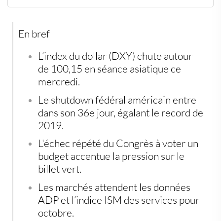
Un shutdown qui s’éternise et pèse sur la devise
américaine
Une Réserve fédérale prudente mais ferme
En bref
Les données économiques sous surveillance
L’index du dollar (DXY)
chute autour
de 100,15 en séance asiatique ce
mercredi.
Le
shutdown fédéral américain
entre
dans son 36e jour, égalant le record de
2019.
L'échec répété du Congrès
à voter un
budget accentue la pression sur le
billet vert.
Les marchés attendent les données
ADP et
l’indice ISM des services
pour
octobre.