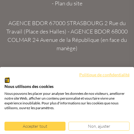
-
Plan du site
AGENCE BDOR 67000 STRASBOURG
2 Rue du
Travail (Place des Halles) -
AGENCE BDOR 68000
COLMAR
24 Avenue de la République (en face du
manège)
Site :
2exVia
avec
Masteredit®
Politique de confidentialité
Nous utilisons des cookies
Tous droits réservés
Agence BDOR
®
Cours or, achat
Nous pouvons les placer pour analyser les données de nos visiteurs, améliorer
& vente or, argent
notre site Web, afficher un contenu personnalisé et vous faire vivre une
expérience inoubliable. Pour plus d'informations sur les cookies que nous
utilisons, ouvrez les paramètres.
Accepter tout
Non, ajuster