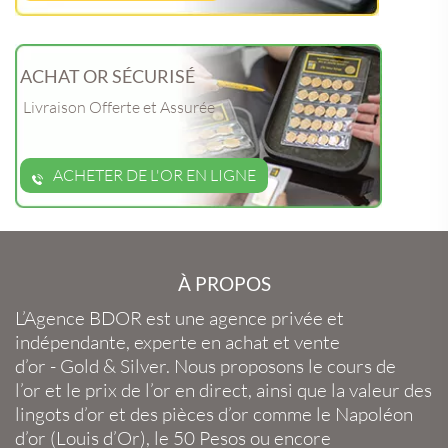
ACHAT OR SÉCURISÉ
Livraison Offerte et Assurée
ACHETER DE L'OR EN LIGNE
À PROPOS
L’Agence BDOR
est une agence privée et
indépendante, experte en
achat et vente
d’or
-
Gold
&
Silver
. Nous proposons le
cours de
l’or
et le
prix de l’or en direct
, ainsi que la
valeur des
lingots d’or
et des
pièces d’or
comme le
Napoléon
d’or
(
Louis d’Or
), le
50 Pesos
ou encore