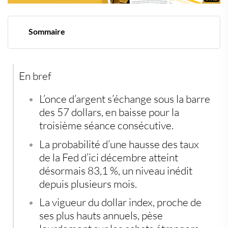
Sommaire
L’argent décroche face à une Fed redevenue menaçante
Le marché regarde la Fed, pas seulement le pétrole
Le PCE de mai devient le vrai test
En bref
L’argent reste fragile, mais pas condamné
L’once d’argent s’échange sous la barre
des 57 dollars, en baisse pour la
troisième séance consécutive.
La probabilité d’une hausse des taux
de la Fed d’ici décembre atteint
désormais 83,1 %, un niveau inédit
depuis plusieurs mois.
La vigueur du dollar index, proche de
ses plus hauts annuels, pèse