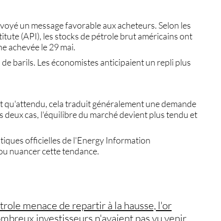
oyé un message favorable aux acheteurs. Selon les
tute (API), les
stocks de pétrole brut américains
ont
ine achevée le 29 mai.
 de barils. Les économistes anticipaient un repli plus
t qu'attendu, cela traduit généralement une demande
deux cas, l'équilibre du marché devient plus tendu et
tiques officielles de l'Energy Information
 ou nuancer cette tendance.
role menace de repartir à la hausse, l'or
breux investisseurs n'avaient pas vu venir.