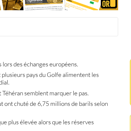
éran s'éloigne
t haussier
ements
les épargnants
s lors des échanges européens.
et plusieurs pays du Golfe alimentent les
ial.
t Téhéran semblent marquer le pas.
t ont chuté de 6,75 millions de barils selon
ue plus élevée alors que les réserves