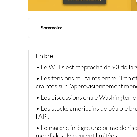
Sommaire
L'espoir diplomatique entre Washington et Téh
Une prime de risque qui revient dans les cours
Les stocks américains renforcent le mouvemen
Un marché suspendu aux prochains développ
En bref
L’or et l’argent physique continuent d’attirer 
• Le WTI s'est rapproché de 93 dollar
• Les tensions militaires entre l'Iran 
craintes sur l'approvisionnement mond
• Les discussions entre Washington e
• Les stocks américains de pétrole bru
l'API.
• Le marché intègre une prime de risq
mondiales demeurent limitées.