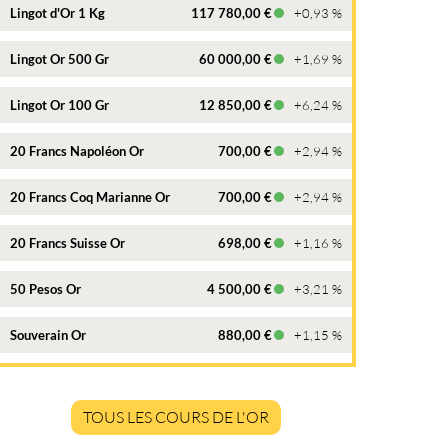
Lingot d'Or 1 Kg
117 780,00 €
+0,93 %
Lingot Or 500 Gr
60 000,00 €
+1,69 %
Lingot Or 100 Gr
12 850,00 €
+6,24 %
20 Francs Napoléon Or
700,00 €
+2,94 %
20 Francs Coq Marianne Or
700,00 €
+2,94 %
20 Francs Suisse Or
698,00 €
+1,16 %
50 Pesos Or
4 500,00 €
+3,21 %
Souverain Or
880,00 €
+1,15 %
TOUS LES COURS DE L'OR