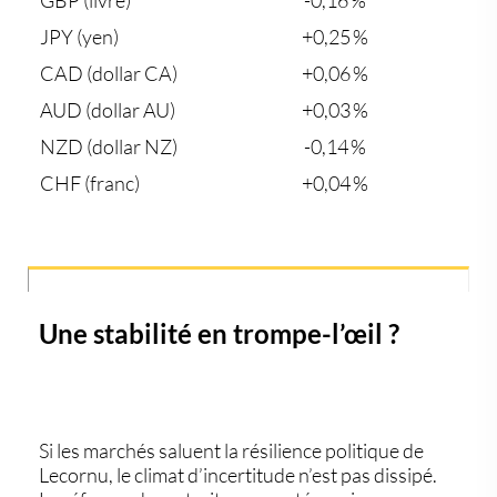
GBP (livre)
-0,16 %
JPY (yen)
+0,25 %
CAD (dollar CA)
+0,06 %
AUD (dollar AU)
+0,03 %
NZD (dollar NZ)
-0,14 %
CHF (franc)
+0,04 %
Une stabilité en trompe-l’œil ?
Si les marchés saluent la résilience politique de
Lecornu,
le climat d’incertitude n’est pas dissipé
.