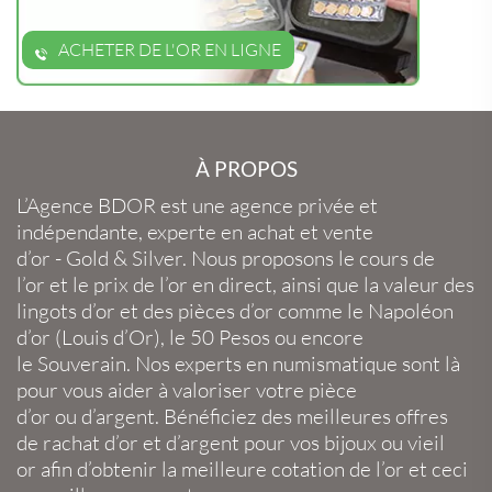
ACHETER DE L'OR EN LIGNE
À PROPOS
L’Agence BDOR
est une agence privée et
indépendante, experte en
achat et vente
d’or
-
Gold
&
Silver
. Nous proposons le
cours de
l’or
et le
prix de l’or en direct
, ainsi que la
valeur des
lingots d’or
et des
pièces d’or
comme le
Napoléon
d’or
(
Louis d’Or
), le
50 Pesos
ou encore
le
Souverain
. Nos experts en
numismatique
sont là
pour vous aider à valoriser votre
pièce
d’or
ou
d’argent
. Bénéficiez des meilleures offres
de
rachat d’or
et
d’argent
pour vos
bijoux
ou
vieil
or
afin d’obtenir la
meilleure cotation de l’or
et ceci