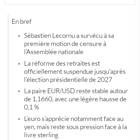
Une motion rejetée de justesse
Réaction limitée des marchés
Performances croisées de l’euro
En bref
Une stabilité en trompe-l’œil ?
À surveiller : convergence politique et pression
monétaire
Sébastien Lecornu
a survécu à sa
première motion de censure à
l’Assemblée nationale
La
réforme des retraites
est
officiellement suspendue jusqu'après
l’élection présidentielle de 2027
La paire
EUR/USD
reste stable autour
de
1,1660
, avec une légère hausse de
0,1 %
L’euro s’apprécie notamment face au
yen, mais reste sous pression face à la
livre sterling