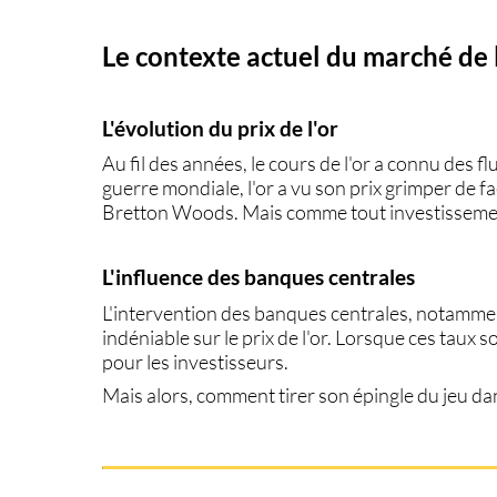
Des histoires d'or et de réussite
Le contexte actuel du marché de 
L'évolution du
prix
de l'or
Au fil des années, le
cours
de l'or a connu des fl
guerre mondiale
, l'or a vu son prix grimper de 
Bretton Woods
. Mais comme tout
investissem
L'influence des
banques centrales
L'intervention des
banques centrales
, notammen
indéniable sur le prix de l'or. Lorsque ces taux s
pour les
investisseurs
.
Mais alors, comment tirer son épingle du jeu dan