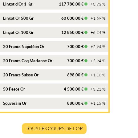
Lingot d'Or 1 Kg
117 780,00 €
+0,93 %
Lingot Or 500 Gr
60 000,00 €
+1,69 %
Lingot Or 100 Gr
12 850,00 €
+6,24 %
20 Francs Napoléon Or
700,00 €
+2,94 %
20 Francs Coq Marianne Or
700,00 €
+2,94 %
20 Francs Suisse Or
698,00 €
+1,16 %
50 Pesos Or
4 500,00 €
+3,21 %
Souverain Or
880,00 €
+1,15 %
TOUS LES COURS DE L'OR