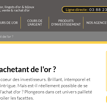
’or, lingots d’or & bijoux
Ligne directe :
03 88 2
, vente & rachat d’or
COURS DE
PRODUITS
URS DE L'OR
NOS AGENCE
L'ARGENT
D'INVESTISSEMENT
 de l'or ?
r et
Vendre votre Or à l'Agence BDOR
Lingots et Pièces d'Or et d'Argent
Rachat d'Or
Cotation des produits
simple et rapide, en tout
discrétion et au meilleur prix du marché.
d'investissement Or et l'Argent : Lingots,
Les experts de l'Agence BDOR valorisent
Lingotins et les pièces boursables et
'Or
Or
vos bijoux, pièces et lingot d'or en toute
d'investissement.
achetant de l'or ?
'Argent
transparence. Notre expertise est offerte
Un Expert vous conseille
Argent
et sans engagement.
au
03.88.234.234
e coeur des investisseurs. Brillant, intemporel et
intrigue. Mais est-il réellement possible de se
l'achat d'or ? Plongeons dans cet univers pailleté
oiler les facettes.