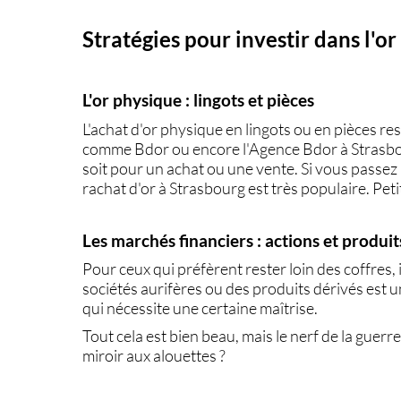
Stratégies pour investir dans l'or
L'or physique :
lingots
et
pièces
L'achat d'or
physique
en
lingots
ou en
pièces
res
comme
Bdor
ou encore l'
Agence Bdor
à
Strasb
soit pour un
achat
ou une
vente
. Si vous passez
rachat d'or à Strasbourg
est très populaire. Petit
Les marchés financiers :
actions
et
produit
Pour ceux qui préfèrent rester loin des coffres, 
sociétés aurifères ou des produits dérivés est 
qui nécessite une certaine maîtrise.
Tout cela est bien beau, mais le nerf de la guerre
miroir aux alouettes ?