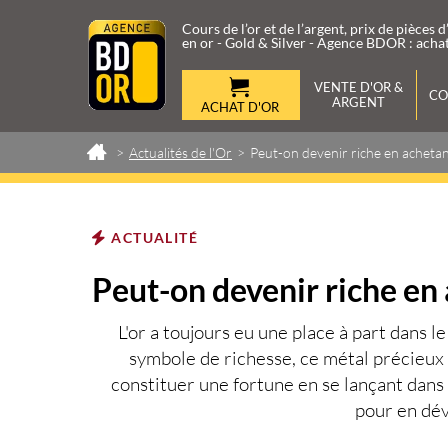
Cours de l’or et de l’argent, prix de pièces d
en or - Gold & Silver - Agence BDOR : achat
VENTE D'OR &
CO
ARGENT
ACHAT D'OR
>
Actualités de l'Or
>
Peut-on devenir riche en achetant
Rachat d
Les produits d'investissement O
'Or et d'Argent
Argent
Vendre vos Lingots
Vendre Pièces d'Or
Investissement Or & Argent
Rachat de Bijoux
ACTUALITÉ
Cours et Prix Lingots d
Rachat d'Or et d'Argent
Cours et Prix Pièces d'
Rachat Diamant
Peut-on devenir riche en 
Cours et Prix Lingots d
Cours et Prix Pièces d'
L'or a toujours eu une place à part dans l
symbole de richesse, ce métal précieux 
constituer une fortune en se lançant dans 
pour en dév