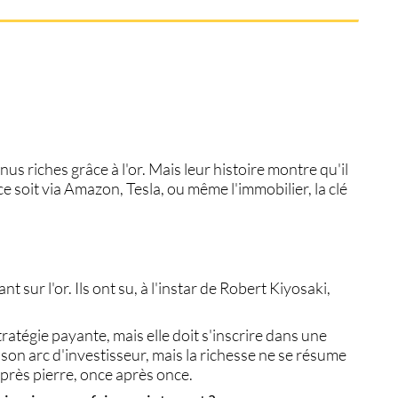
us riches grâce à l'or. Mais leur histoire montre qu'il
ce soit via
Amazon
,
Tesla
, ou même l'
immobilier
, la clé
 sur l'or. Ils ont su, à l'instar de
Robert Kiyosaki
,
tratégie payante, mais elle doit s'inscrire dans une
 son arc d'investisseur, mais la richesse ne se résume
après pierre,
once
après
once
.