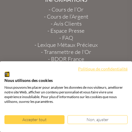
-
Cours de l’Or
-
Cours de l’Argent
-
Avis Clients
-
Espace Presse
-
FAQ
-
Lexique Métaux Précieux
-
Transmettre de l'Or
-
BDOR France
-
Guide Or
Politique de confidentialité
-
Carrière
-
Conditions générales d'utilisation
Nous utilisons des cookies
-
Politique Cookie UE
Nous pouvons les placer pour analyser les données de nos visiteurs, améliorer
notre site Web, afficher un contenu personnalisé et vous faire vivre une
-
Politique de Confidentialité
expérience inoubliable. Pour plus d'informations sur les cookies que nous
-
Mentions légales
utilisons, ouvrez les paramètres.
-
Plan du site
Accepter tout
Non, ajuster
AGENCE BDOR 67000 STRASBOURG
2 Rue du