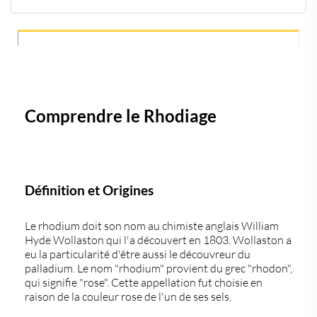
Comprendre le Rhodiage
Le Processus de Rhodiage
Les Avantages du Rhodiage
Cas Notables de Rhodiage
Avenir du Rhodiage
FAQ
Comprendre le Rhodiage
Définition et Origines
Le
rhodium
doit son nom au chimiste anglais
William
Hyde Wollaston
qui l'a découvert en 1803. Wollaston a
eu la particularité d'être aussi le découvreur du
palladium. Le nom "rhodium" provient du grec "rhodon",
qui signifie "rose". Cette appellation fut choisie en
raison de la couleur rose de l'un de ses sels.