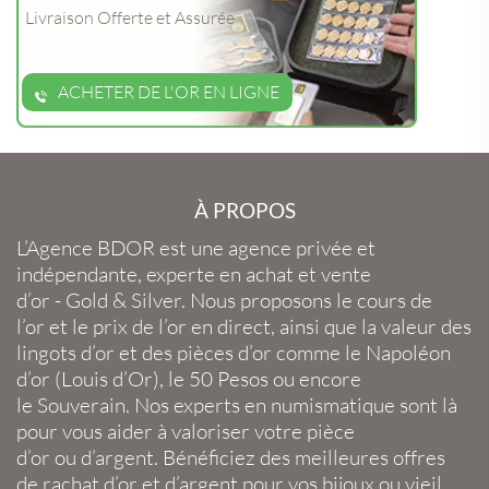
Livraison Offerte et Assurée
ACHETER DE L'OR EN LIGNE
À PROPOS
L’Agence BDOR
est une agence privée et
indépendante, experte en
achat et vente
d’or
-
Gold
&
Silver
. Nous proposons le
cours de
l’or
et le
prix de l’or en direct
, ainsi que la
valeur des
lingots d’or
et des
pièces d’or
comme le
Napoléon
d’or
(
Louis d’Or
), le
50 Pesos
ou encore
le
Souverain
. Nos experts en
numismatique
sont là
pour vous aider à valoriser votre
pièce
d’or
ou
d’argent
. Bénéficiez des meilleures offres
de
rachat d’or
et
d’argent
pour vos
bijoux
ou
vieil