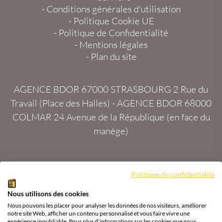
-
Conditions générales d'utilisation
-
Politique Cookie UE
-
Politique de Confidentialité
-
Mentions légales
-
Plan du site
AGENCE BDOR 67000 STRASBOURG
2 Rue du
Travail (Place des Halles) -
AGENCE BDOR 68000
COLMAR
24 Avenue de la République (en face du
manège)
Politique de confidentialité
Site :
2exVia
avec
Masteredit®
Nous utilisons des cookies
Tous droits réservés
Agence BDOR
®
Cours or, achat
Nous pouvons les placer pour analyser les données de nos visiteurs, améliorer
& vente or, argent
notre site Web, afficher un contenu personnalisé et vous faire vivre une
expérience inoubliable. Pour plus d'informations sur les cookies que nous