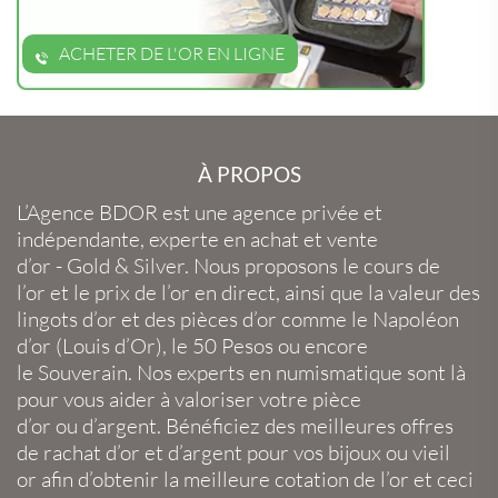
ACHETER DE L'OR EN LIGNE
À PROPOS
L’Agence BDOR
est une agence privée et
indépendante, experte en
achat et vente
d’or
-
Gold
&
Silver
. Nous proposons le
cours de
l’or
et le
prix de l’or en direct
, ainsi que la
valeur des
lingots d’or
et des
pièces d’or
comme le
Napoléon
d’or
(
Louis d’Or
), le
50 Pesos
ou encore
le
Souverain
. Nos experts en
numismatique
sont là
pour vous aider à valoriser votre
pièce
d’or
ou
d’argent
. Bénéficiez des meilleures offres
de
rachat d’or
et
d’argent
pour vos
bijoux
ou
vieil
or
afin d’obtenir la
meilleure cotation de l’or
et ceci