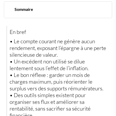
Sommaire
Le compte courant n’est pas une solution de placement
Une perte silencieuse mais bien réelle
Quel solde idéal garder sur son compte courant ?
En bref
Le reste doit être mobilisé intelligemment
Structurer ses flux pour optimiser ses placements
• Le
compte courant
ne génère aucun
Les bons réflexes à adopter sans attendre
rendement, exposant l’épargne à une
perte
L’alternative tangible : or physique et débancarisation
partielle
silencieuse
de valeur.
Éviter la stagnation pour préserver son patrimoine
• Un excédent non utilisé se
dilue
lentement
sous l’effet de l’
inflation
.
• Le bon réflexe :
garder un mois de
charges maximum
, puis
réorienter le
surplus
vers des supports rémunérateurs.
• Des outils simples existent pour
organiser ses flux et améliorer sa
rentabilité, sans sacrifier sa sécurité
financière.