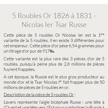
5 Roubles Or 1826 à 1831 -
Nicolas Ier Tsar Russe
Cette pièce de
5 roubles Or Nicolas Ier
est la 1
ère
variante de la 5 roubles. Il en existe 3 différentes pour
cet empereur. Cette pièce d'or pèse 6,54 grammes pour
un titrage d'or pur de 917‰.
Cette variante est la plus rare des 3
pièces d'or de 5
roubles
, puisqu'à peine plus de 2,8 millions de pièces
fuyrent frappées.
A cet époque, la Russie est le plus gros producteur au
monde d'or et le Tsar Nicolas I
fait frapper plus de 50
er
millions de pièces de
5 roubles en or
.
Description de la pièce de
5 roubles Or
:
L'avers représente l'aigle bicéphale Russe : une tête à
l'Ouest et une tête vers l'Est pour symboliser la Russie à