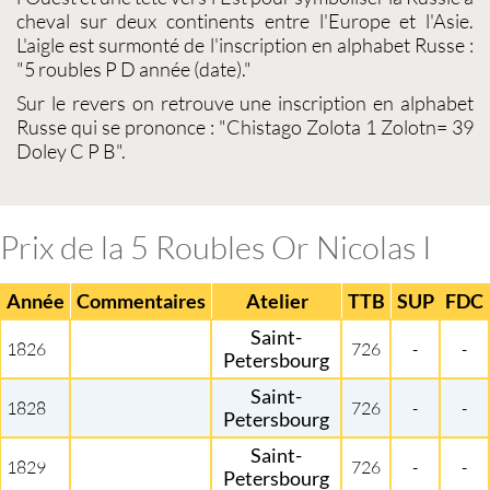
cheval sur deux continents entre l'Europe et l'Asie.
L'aigle est surmonté de l'inscription en alphabet Russe :
"5 roubles P D année (date)."
Sur le revers on retrouve une inscription en alphabet
Russe qui se prononce : "Chistago Zolota 1 Zolotn= 39
Doley C P B".
Prix de la 5 Roubles Or Nicolas I
Année
Commentaires
Atelier
TTB
SUP
FDC
Saint-
1826
726
-
-
Petersbourg
Saint-
1828
726
-
-
Petersbourg
Saint-
1829
726
-
-
Petersbourg