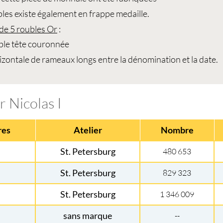
bles
existe également en frappe medaille.
 de
5 roubles Or
:
uble tête couronnée
izontale de rameaux longs entre la dénomination et la date.
r Nicolas I
res
Atelier
Nombre
St. Petersburg
480 653
St. Petersburg
829 323
St. Petersburg
1 346 009
sans marque
--