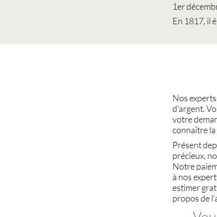
1er décembr
En 1817, il 
Nos expert
d'argent
. V
votre deman
connaître la
Présent depu
précieux
, n
Notre paiem
à nos exper
estimer gra
propos de l’
Vous