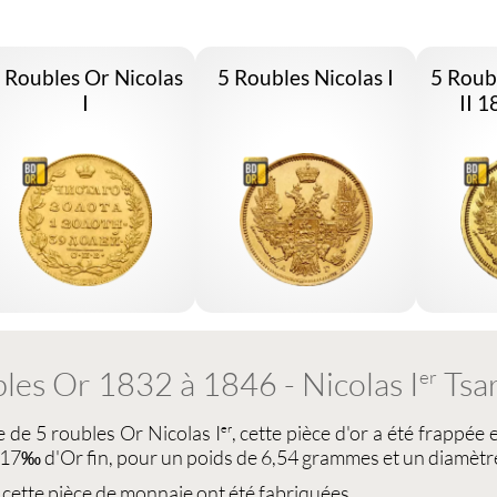
 Roubles Or Nicolas
5 Roubles Nicolas I
5 Roub
I
II 
les Or 1832 à 1846 - Nicolas I
Tsa
er
ce de
5 roubles Or Nicolas I
, cette
pièce d'or
a été frappée e
er
917‰ d'Or fin, pour un poids de 6,54 grammes et un diamètr
e cette pièce de monnaie ont été fabriquées