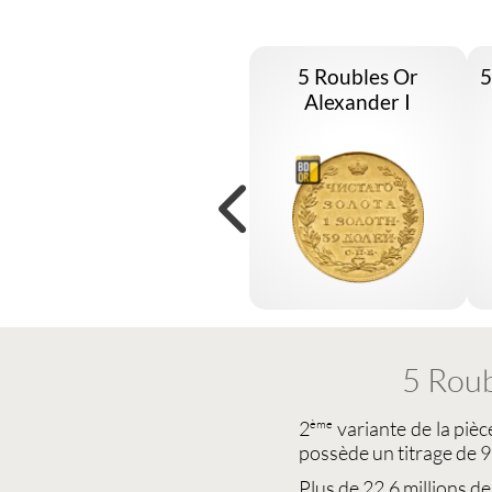
5 Roubles Or
5
Alexander I
5 Roub
2
variante de la piè
ème
possède un titrage de 
Plus de 22,6 millions d