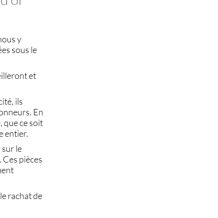
nous y
es sous le
lleront et
té, ils
ionneurs. En
 que ce soit
 entier.
 sur le
e. Ces
pièces
ment
 le
rachat de