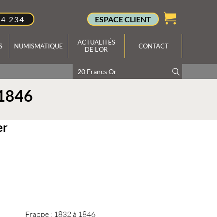
34 234
ESPACE CLIENT
ACTUALITÉS
S
NUMISMATIQUE
CONTACT
DE L'OR
 1846
er
Frappe :
1832 à 1846