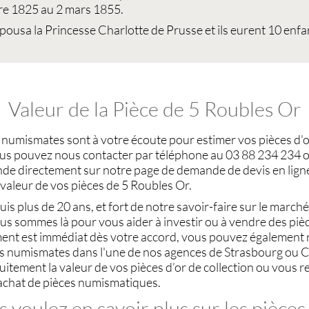
e 1825 au 2 mars 1855.
épousa la Princesse Charlotte de Prusse et ils eurent 10 enfa
Valeur de la Pièce de 5 Roubles Or
s
numismates
sont à votre écoute pour
estimer vos pièces d'o
ous pouvez nous contacter par téléphone au 03 88 234 234 o
de directement sur notre page de demande de devis en lign
valeur de vos pièces de 5 Roubles Or
.
is plus de 20 ans, et fort de notre savoir-faire sur le
marché
ous sommes là pour vous aider à investir ou à
vendre des pièc
ent est immédiat dès votre accord, vous pouvez également r
ts
numismates
dans l'une de nos agences de
Strasbourg
ou
C
tuitement la
valeur de vos pièces d’or de collection
ou vous re
achat de pièces numismatiques
.
 voulez en savoir plus sur les pièces