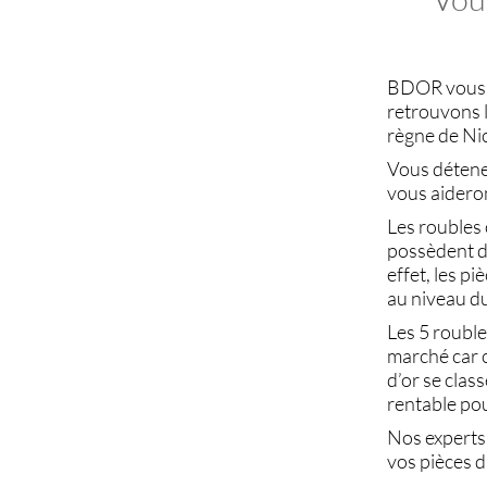
BDOR
vous 
retrouvons 
règne de Nic
Vous déten
vous aideron
Les
roubles 
possèdent d
effet, les
piè
au niveau du
Les
5 rouble
marché car c
d’or
se class
rentable pou
Nos experts
vos pièces d