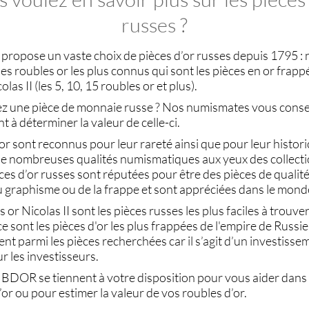
russes ?
propose un vaste choix de
pièces d’or russes
depuis 1795 : 
les
roubles or
les plus connus qui sont les
pièces en or
frappé
olas II (les
5, 10, 15 roubles or
et plus).
ez une
pièce de monnaie russe
? Nos
numismates
vous consei
t à déterminer la valeur de celle-ci.
or
sont reconnus pour leur rareté ainsi que pour leur historici
e nombreuses qualités numismatiques aux yeux des collect
ces d’or russes
sont réputées pour être des pièces de qualité,
 graphisme ou de la frappe et sont appréciées dans le monde
s or
Nicolas II sont les pièces russes les plus faciles à trouver
e sont les
pièces d'or
les plus frappées de l'empire de Russi
ent parmi les pièces recherchées car il s’agit d’un investisse
r les investisseurs.
 BDOR se tiennent à votre disposition pour vous aider dans
’or
ou pour estimer la valeur de vos
roubles d’or
.