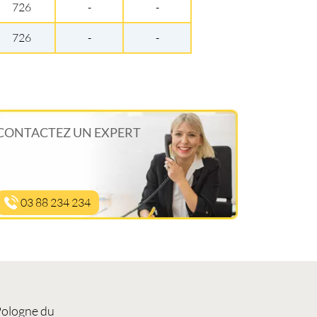
726
-
-
726
-
-
CONTACTEZ UN EXPERT
03 88 234 234
Pologne du