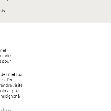
nts.
r et
u faire
e pour
 des métaux
es d'or
.
endre visite
olmar
pour
nseigner à
 d’or