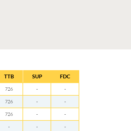
TTB
SUP
FDC
726
-
-
726
-
-
726
-
-
-
-
-