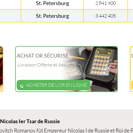
St. Petersburg
2 841 900
St. Petersburg
3 442 405
ACHAT OR SÉCURISÉ
Livraison Offerte et Assurée
ACHETER DE L'OR EN LIGNE
 Nicolas Ier Tsar de Russie
lovitch Romanov fût Empereur Nicolas I de Russie et Roi de 