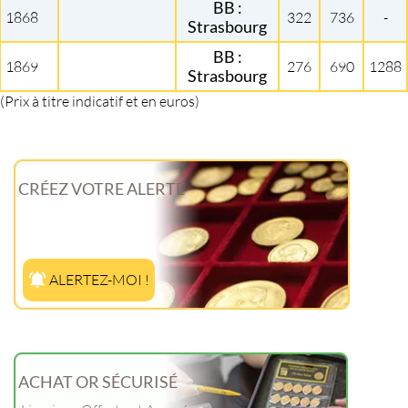
BB :
1868
322
736
-
Strasbourg
BB :
1869
276
690
1288
Strasbourg
(Prix à titre indicatif et en euros)
CRÉEZ VOTRE ALERTE
ALERTEZ-MOI !
ACHAT OR SÉCURISÉ