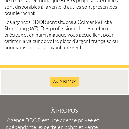
de cette liste étendue que BDOR propose. Certaines
sont disponibles à la
vente
, d’autres sont présentées
pour le
rachat
.
Les agences BDOR sont situées à
Colmar (68)
et à
Strasbourg (67)
. Des professionnels des métaux
précieux et en numismatique vous accueillent pour
estimer la
valeur de votre pièce d’argent française
ou
pour vous conseiller avant une
vente
.
AVIS BDOR
À PROPOS
L’Agence BDOR
est une agence privée et
indépendante, experte en
achat et vente