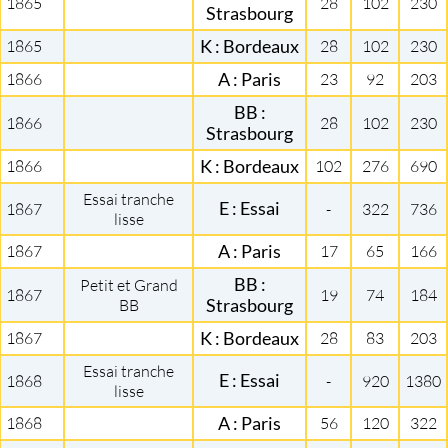
1865
28
102
230
Strasbourg
1865
K : Bordeaux
28
102
230
1866
A : Paris
23
92
203
BB :
1866
28
102
230
Strasbourg
1866
K : Bordeaux
102
276
690
Essai tranche
E : Essai
1867
-
322
736
lisse
1867
A : Paris
17
65
166
BB :
Petit et Grand
1867
19
74
184
BB
Strasbourg
1867
K : Bordeaux
28
83
203
Essai tranche
E : Essai
1868
-
920
1380
lisse
1868
A : Paris
56
120
322