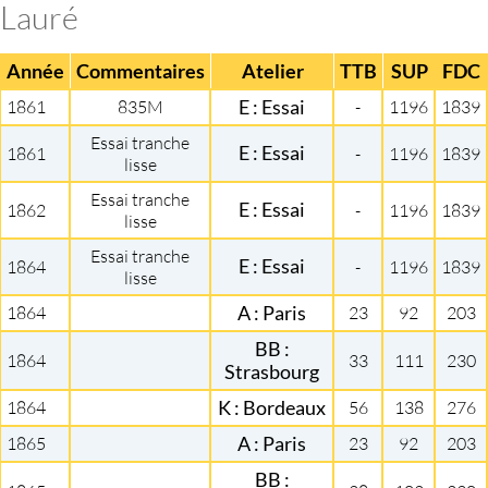
Lauré
Année
Commentaires
Atelier
TTB
SUP
FDC
1861
835M
E : Essai
-
1196
1839
Essai tranche
E : Essai
1861
-
1196
1839
lisse
Essai tranche
E : Essai
1862
-
1196
1839
lisse
Essai tranche
E : Essai
1864
-
1196
1839
lisse
1864
A : Paris
23
92
203
BB :
1864
33
111
230
Strasbourg
1864
K : Bordeaux
56
138
276
1865
A : Paris
23
92
203
BB :