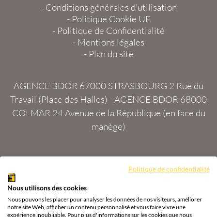
-
Conditions générales d'utilisation
-
Politique Cookie UE
-
Politique de Confidentialité
-
Mentions légales
-
Plan du site
AGENCE BDOR 67000 STRASBOURG
2 Rue du
Travail (Place des Halles) -
AGENCE BDOR 68000
COLMAR
24 Avenue de la République (en face du
manège)
Politique de confidentialité
Site :
2exVia
avec
Masteredit®
Nous utilisons des cookies
Tous droits réservés
Agence BDOR
®
Cours or, achat
Nous pouvons les placer pour analyser les données de nos visiteurs, améliorer
& vente or, argent
notre site Web, afficher un contenu personnalisé et vous faire vivre une
expérience inoubliable. Pour plus d'informations sur les cookies que nous