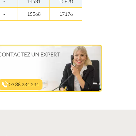
-
14531
15820
-
15568
17176
CONTACTEZ UN EXPERT
03 88 234 234