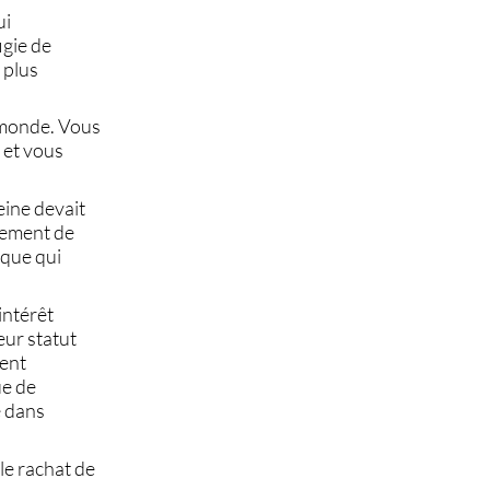
ui
figie de
 plus
e monde. Vous
 et vous
reine devait
lement de
oque qui
intérêt
eur statut
ent
ue de
e dans
 le
rachat de