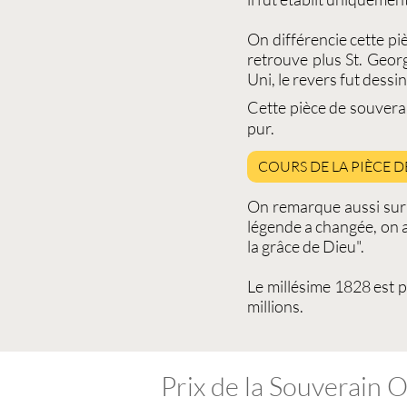
On différencie cette pi
retrouve plus St. Geo
Uni, le revers fut dess
Cette
pièce de souvera
pur.
COURS DE LA PIÈCE 
On remarque aussi sur 
légende a changée, on a
la grâce de Dieu".
Le millésime 1828 est 
millions.
Prix de la Souverain 