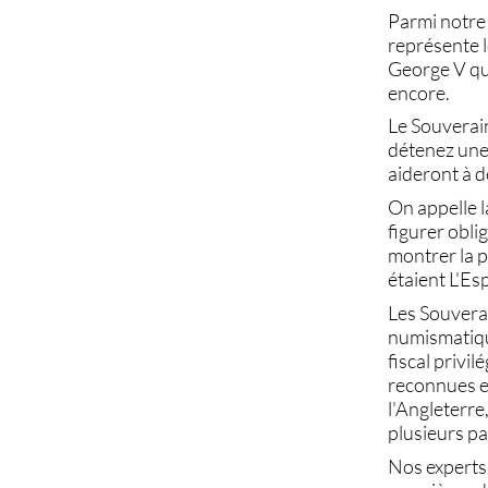
Parmi notre 
représente le
George V qui
encore.
Le
Souverain
détenez un
aideront à d
On appelle 
figurer obli
montrer la 
étaient L'Es
Les
Souvera
numismatique
fiscal privil
reconnues e
l'Angleterre
plusieurs p
Nos experts