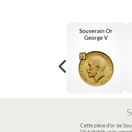
Souverain Or
George V
S
Cette
pièce d'or de So
il fut établit uniqueme