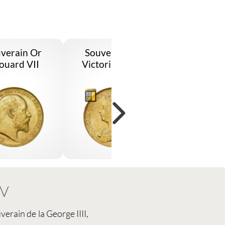
verain Or
Souverain Or
Souverai
ouard VII
Victoria Veuve
Victoria J
IV
verain de la George IIII,