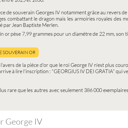
èce de
souverain Georges IV
notamment grâce au revers de la
rges combattant le dragon mais les armoiries royales des
iné par Jean Baptiste Merlen.
in or
pèse 7,99 grammes pour un diamètre de 22 mm, son ti
DE SOUVERAIN OR
l'avers de la
pièce d'or
que le roi George IV n'est plus couro
rrive à lire l'inscription : "GEORGIUS IV DEI GRATIA" qui v
plus rare que les autres avec seulement 386 000 exemplaires
Or George IV