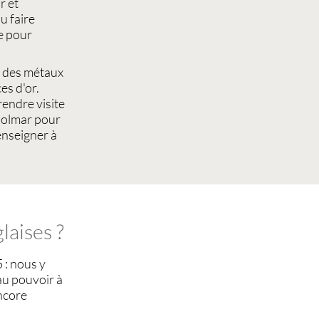
r et
u faire
e pour
 des métaux
es d'or
.
endre visite
olmar
pour
nseigner à
laises ?
 : nous y
au pouvoir à
encore