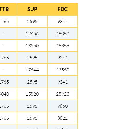
TTB
SUP
FDC
1765
2595
9341
-
12656
18080
-
13560
19888
1765
2595
9341
-
17644
13560
1765
2595
9341
9040
15820
28928
1765
2595
9860
1765
2595
8822