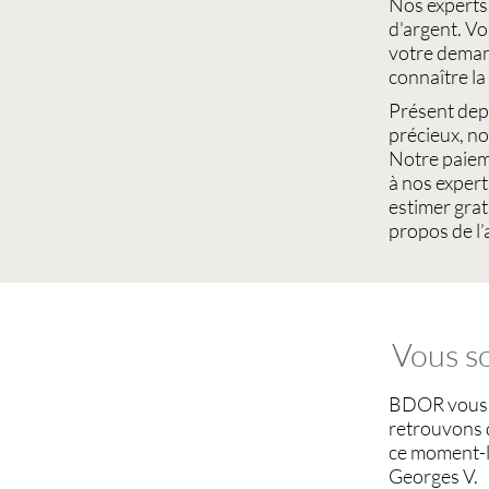
Nos expert
d'argent
. V
votre deman
connaître la
Présent depu
précieux
, n
Notre paiem
à nos exper
estimer gra
propos de l’
Vous so
BDOR
vous 
retrouvons
ce moment-là
Georges V.