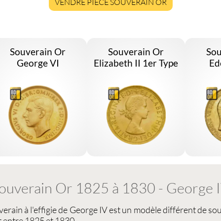
VENDRE PIÈCE SOUVERAIN OR
Souverain Or
Souverain Or
Sou
George VI
Elizabeth II 1er Type
Ed
ouverain Or 1825 à 1830 - George 
uverain
à l'effigie de George IV est un modèle différent de sou
nt entre 1825 et 1830.