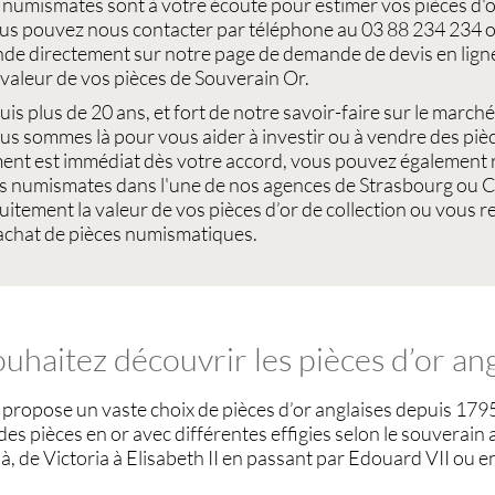
s
numismates
sont à votre écoute pour
estimer vos pièces d'o
ous pouvez nous contacter par téléphone au 03 88 234 234 o
de directement sur notre page de demande de devis en lign
valeur de vos pièces de Souverain Or
.
is plus de 20 ans, et fort de notre savoir-faire sur le
marché
ous sommes là pour vous aider à investir ou à
vendre des pièc
ent est immédiat dès votre accord, vous pouvez également r
ts
numismates
dans l'une de nos agences de
Strasbourg
ou
C
tuitement la
valeur de vos pièces d’or de collection
ou vous re
achat de pièces numismatiques
.
uhaitez découvrir les pièces d’or ang
propose un vaste choix de
pièces d’or anglaises
depuis 1795
 des
pièces en or
avec différentes effigies selon le souverain 
, de Victoria à Elisabeth II en passant par Edouard VII ou 