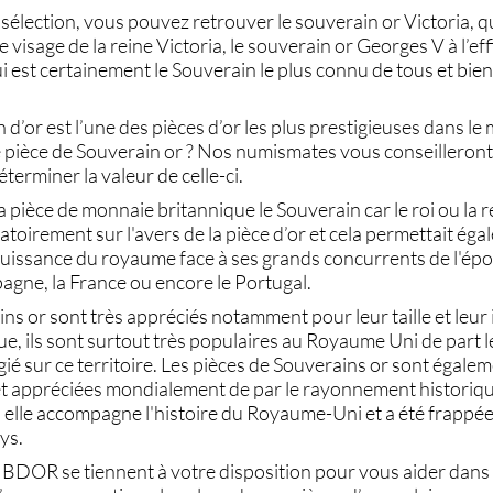
sélection, vous pouvez retrouver le
souverain or Victoria
, q
 visage de la reine Victoria, le
souverain or Georges V
à l’ef
 est certainement le Souverain le plus connu de tous et bien
 d’or
est l’une des
pièces d’or
les plus prestigieuses dans l
e
pièce de Souverain or
? Nos
numismates
vous conseilleront
éterminer la valeur de celle-ci.
la
pièce de monnaie britannique
le
Souverain
car le roi ou la 
gatoirement sur l'avers de la
pièce d’or
et cela permettait éga
puissance du royaume face à ses grands concurrents de l'ép
pagne, la France ou encore le Portugal.
ins or
sont très appréciés notamment pour leur taille et leur 
, ils sont surtout très populaires au Royaume Uni de part l
égié sur ce territoire. Les
pièces de Souverains or
sont égalem
t appréciées mondialement de par le rayonnement historiq
, elle accompagne l'histoire du Royaume-Uni et a été frappé
ays.
 BDOR se tiennent à votre disposition pour vous aider dans