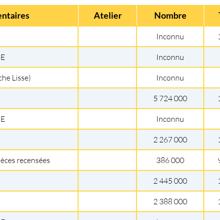
ntaires
Atelier
Nombre
Inconnu
BE
Inconnu
che Lisse)
Inconnu
5 724 000
BE
Inconnu
2 267 000
ièces recensées
386 000
2 445 000
2 388 000