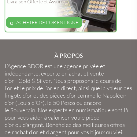
Livraison Offerte et Assurée
ACHETER DE L'OR EN LIGNE
À PROPOS
L’Agence BDOR
est une agence privée et
indépendante, experte en
achat et vente
d’or
-
Gold
&
Silver
. Nous proposons le
cours de
l’or
et le
prix de l’or en direct
, ainsi que la
valeur des
lingots d’or
et des
pièces d’or
comme le
Napoléon
d’or
(
Louis d’Or
), le
50 Pesos
ou encore
le
Souverain
. Nos experts en
numismatique
sont là
pour vous aider à valoriser votre
pièce
d’or
ou
d’argent
. Bénéficiez des meilleures offres
de
rachat d’or
et
d’argent
pour vos
bijoux
ou
vieil