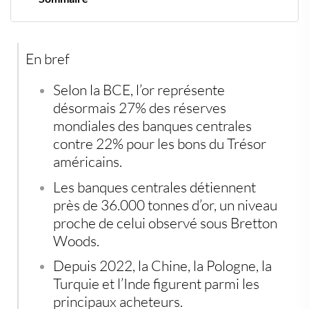
L’or prend une place inédite dans les réserves
mondiales
Une accélération depuis la guerre en Ukraine
En bref
36.000 tonnes dans les coffres des banques centrales
Un actif stratégique mais imparfait
L’attrait croissant des actifs tangibles
Selon la BCE, l’or représente
désormais 27% des réserves
mondiales des banques centrales
contre 22% pour les bons du Trésor
américains.
Les banques centrales détiennent
près de 36.000 tonnes d’or, un niveau
proche de celui observé sous Bretton
Woods.
Depuis 2022, la Chine, la Pologne, la
Turquie et l’Inde figurent parmi les
principaux acheteurs.