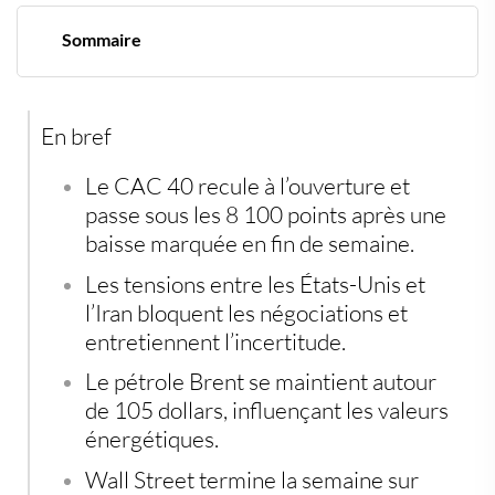
Sommaire
Le CAC 40 recule sous les 8 100 points dans un climat
incertain
L’impasse entre les États-Unis et l’Iran pèse sur les
En bref
marchés
Le pétrole au-dessus de 100 dollars soutient certaines
valeurs
Le CAC 40 recule à l’ouverture et
Le luxe sous pression sur fond de recomposition
passe sous les 8 100 points après une
capitalistique
baisse marquée en fin de semaine.
Wall Street toujours portée par la technologie
Devises et actifs refuges surveillés de près
Les tensions entre les États-Unis et
l’Iran bloquent les négociations et
entretiennent l’incertitude.
Le pétrole Brent se maintient autour
de 105 dollars, influençant les valeurs
énergétiques.
Wall Street termine la semaine sur