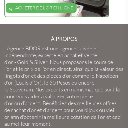
ACHETER DE L'OR EN LIGNE
À PROPOS
L’Agence BDOR
est une agence privée et
indépendante, experte en
achat et vente
d’or
-
Gold
&
Silver
. Nous proposons le
cours de
l’or
et le
prix de l’or en direct
, ainsi que la
valeur des
lingots d’or
et des
pièces d’or
comme le
Napoléon
d’or
(
Louis d’Or
), le
50 Pesos
ou encore
le
Souverain
. Nos experts en
numismatique
sont là
pour vous aider à valoriser votre
pièce
d’or
ou
d’argent
. Bénéficiez des meilleures offres
de
rachat d’or
et
d’argent
pour vos
bijoux
ou
vieil
or
afin d’obtenir la
meilleure cotation de l’or
et ceci
au meilleur moment.