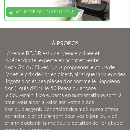
ACHETER DE L'OR EN LIGNE
À PROPOS
L’Agence BDOR
est une agence privée et
indépendante, experte en
achat et vente
d’or
-
Gold
&
Silver
. Nous proposons le
cours de
l’or
et le
prix de l’or en direct
, ainsi que la
valeur des
lingots d’or
et des
pièces d’or
comme le
Napoléon
d’or
(
Louis d’Or
), le
50 Pesos
ou encore
le
Souverain
. Nos experts en
numismatique
sont là
pour vous aider à valoriser votre
pièce
d’or
ou
d’argent
. Bénéficiez des meilleures offres
de
rachat d’or
et
d’argent
pour vos
bijoux
ou
vieil
or
afin d’obtenir la
meilleure cotation de l’or
et ceci
au meilleur moment.