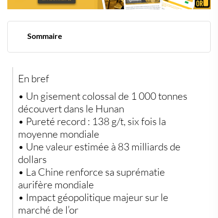
Sommaire
Un gisement hors norme redéfinit les standards de
l’industrie aurifère
Une pureté exceptionnelle qui réduit les coûts et
En bref
augmente la rentabilité
Une valeur économique colossale, un levier
• Un gisement colossal de 1 000 tonnes
géopolitique majeur
découvert dans le Hunan
Une course à la sécurisation des ressources
stratégiques
• Pureté record : 138 g/t, six fois la
Vers une débancarisation stratégique de l’épargne
moyenne mondiale
• Une valeur estimée à 83 milliards de
dollars
• La Chine renforce sa suprématie
aurifère mondiale
• Impact géopolitique majeur sur le
marché de l’or