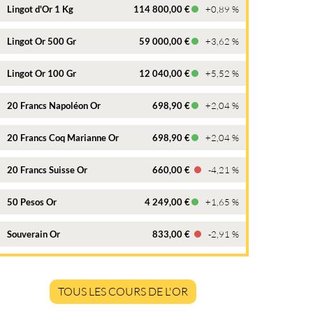
Lingot d'Or 1 Kg
114 800,00 €
+0,89 %
Lingot Or 500 Gr
59 000,00 €
+3,62 %
Lingot Or 100 Gr
12 040,00 €
+5,52 %
20 Francs Napoléon Or
698,90 €
+2,04 %
20 Francs Coq Marianne Or
698,90 €
+2,04 %
20 Francs Suisse Or
660,00 €
-4,21 %
50 Pesos Or
4 249,00 €
+1,65 %
Souverain Or
833,00 €
-2,91 %
TOUS LES COURS DE L'OR