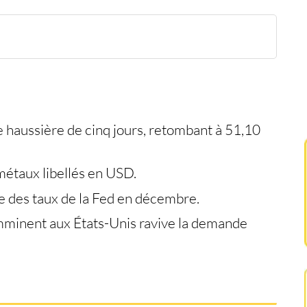
 $
e de mire
tensifient
natifs en ligne de mire
e haussière de cinq jours, retombant à 51,10
 métaux libellés en USD.
e des taux de la Fed en décembre.
imminent aux États-Unis ravive la demande