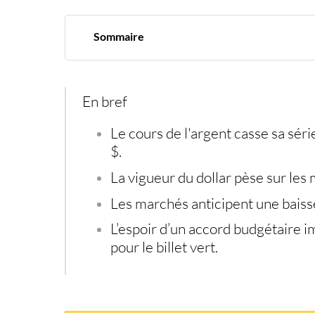
Sommaire
Retour de la pression vendeuse autour des 51
Shutdown, vote au Congrès et Fed dans la lign
Taux d’intérêt : les anticipations de baisse s’in
Or, argent, fiscalité : les investissements alter
En bref
Le
cours de l'argent
casse sa séri
$.
La vigueur du dollar pèse sur les
Les marchés anticipent une baiss
L’espoir d’un accord budgétaire 
pour le billet vert.