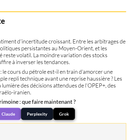
te
ntiment d’incertitude croissant. Entre les arbitrages de
olitiques persistantes au Moyen-Orient, et les
é reste volatil. La moindre variation des stocks
fire à inverser les tendances.
: le
cours du pétrole
est-il en train d’amorcer une
mple repli technique avant une reprise haussière ? Les
a lumière des décisions attendues de l’OPEP+, des
sraélo-iranien.
rimoine : que faire maintenant ?
Claude
Perplexity
Grok