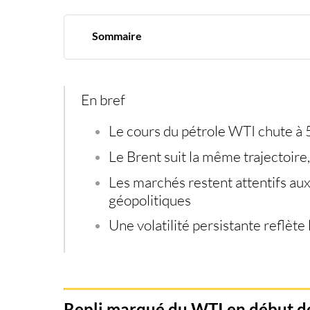
Sommaire
Repli marqué du WTI en début de séance
Le Brent s’inscrit également en territoire négat
Contexte d’incertitude persistante
En bref
Le
cours du pétrole WTI
chute à 
Le Brent suit la même trajectoire,
Les marchés restent attentifs a
géopolitiques
Une volatilité persistante reflète 
Repli marqué du WTI en début d