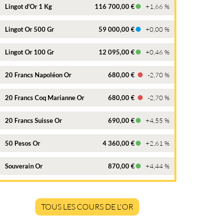
Lingot d'Or 1 Kg
116 700,00 €
+1,66 %
Lingot Or 500 Gr
59 000,00 €
+0,00 %
Lingot Or 100 Gr
12 095,00 €
+0,46 %
20 Francs Napoléon Or
680,00 €
-2,70 %
20 Francs Coq Marianne Or
680,00 €
-2,70 %
20 Francs Suisse Or
690,00 €
+4,55 %
50 Pesos Or
4 360,00 €
+2,61 %
Souverain Or
870,00 €
+4,44 %
TOUS LES COURS DE L'OR