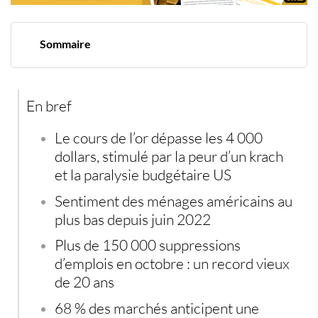
Sommaire
La crainte du shutdown stimule la demande de valeurs
refuges
L’emploi vacille, la Fed sous pression
En bref
Rendements stables, inflation attendue, or soutenu
L'or résiste à la volatilité et attire les capitaux mondiaux
En période de chaos monétaire, les actifs tangibles
Le
cours de l’or
dépasse les 4 000
reprennent la main
dollars, stimulé par la peur d’un krach
et la paralysie budgétaire US
Sentiment des ménages américains au
plus bas depuis juin 2022
Plus de 150 000 suppressions
d’emplois en octobre : un record vieux
de 20 ans
68 % des marchés anticipent une