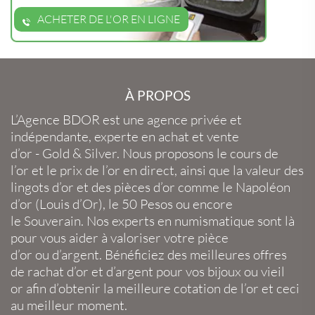
ACHETER DE L'OR EN LIGNE
À PROPOS
L’Agence BDOR
est une agence privée et
indépendante, experte en
achat et vente
d’or
-
Gold
&
Silver
. Nous proposons le
cours de
l’or
et le
prix de l’or en direct
, ainsi que la
valeur des
lingots d’or
et des
pièces d’or
comme le
Napoléon
d’or
(
Louis d’Or
), le
50 Pesos
ou encore
le
Souverain
. Nos experts en
numismatique
sont là
pour vous aider à valoriser votre
pièce
d’or
ou
d’argent
. Bénéficiez des meilleures offres
de
rachat d’or
et
d’argent
pour vos
bijoux
ou
vieil
or
afin d’obtenir la
meilleure cotation de l’or
et ceci
au meilleur moment.