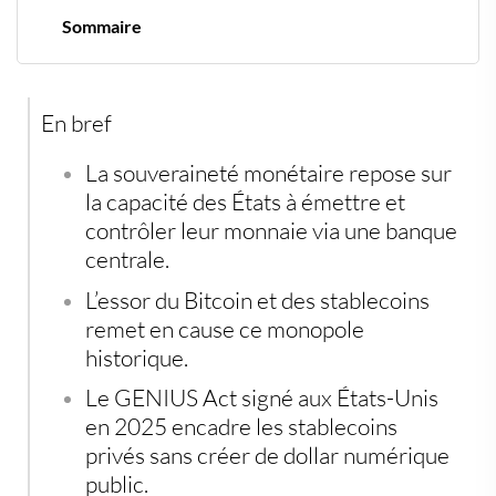
Sommaire
Une souveraineté monétaire longtemps incontestée
Bitcoin, stablecoins et rupture technologique
Le GENIUS Act et le choix stratégique des États-Unis
En bref
Les stablecoins, extension du dollar à l’échelle mondiale
La riposte mondiale avec les monnaies numériques
publiques
La souveraineté monétaire repose sur
Une souveraineté monétaire en érosion progressive
la capacité des États à émettre et
contrôler leur monnaie via une banque
centrale.
L’essor du Bitcoin et des stablecoins
remet en cause ce monopole
historique.
Le GENIUS Act signé aux États-Unis
en 2025 encadre les stablecoins
privés sans créer de dollar numérique
public.