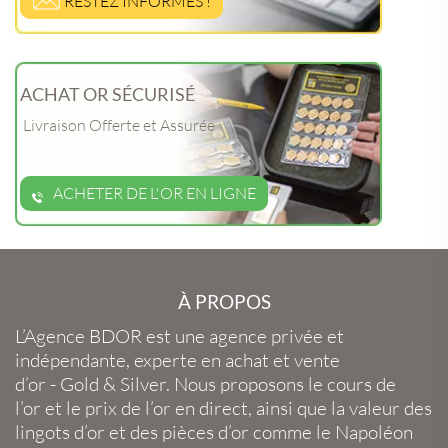
RESTEZ INFORMÉS !
ACHAT OR SÉCURISÉ
Livraison Offerte et Assurée
ACHETER DE L'OR EN LIGNE
À PROPOS
L’Agence BDOR
est une agence privée et
indépendante, experte en
achat et vente
d’or
-
Gold
&
Silver
. Nous proposons le
cours de
l’or
et le
prix de l’or en direct
, ainsi que la
valeur des
lingots d’or
et des
pièces d’or
comme le
Napoléon