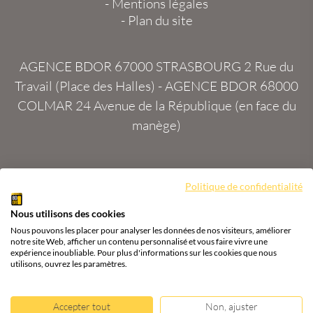
-
Mentions légales
-
Plan du site
AGENCE BDOR 67000 STRASBOURG
2 Rue du
Travail (Place des Halles) -
AGENCE BDOR 68000
COLMAR
24 Avenue de la République (en face du
manège)
Politique de confidentialité
Site :
2exVia
avec
Masteredit®
Nous utilisons des cookies
Tous droits réservés
Agence BDOR
®
Cours or, achat
Nous pouvons les placer pour analyser les données de nos visiteurs, améliorer
& vente or, argent
notre site Web, afficher un contenu personnalisé et vous faire vivre une
expérience inoubliable. Pour plus d'informations sur les cookies que nous
utilisons, ouvrez les paramètres.
Accepter tout
Non, ajuster