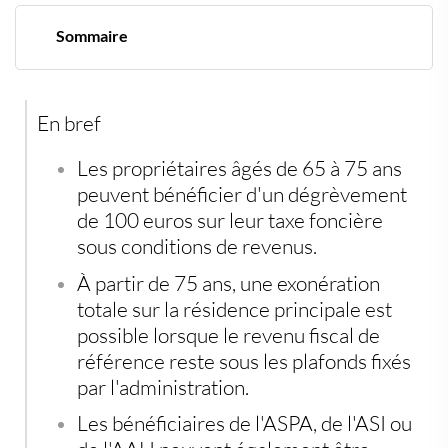
Sommaire
Une réduction fiscale encore méconnue par de
nombreux retraités
Entre 65 et 75 ans, un dégrèvement automatique de
En bref
100 euros
À partir de 75 ans, la taxe foncière peut être supprimée
Des exonérations accordées sans condition d'âge
Les propriétaires âgés de 65 à 75 ans
Le cas particulier des résidents en maison de retraite
peuvent bénéficier d'un dégrèvement
de 100 euros sur leur taxe foncière
sous conditions de revenus.
À partir de 75 ans, une exonération
totale sur la résidence principale est
possible lorsque le revenu fiscal de
référence reste sous les plafonds fixés
par l'administration.
Les bénéficiaires de l'ASPA, de l'ASI ou