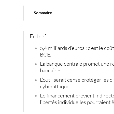
Sommaire
Euro numérique : 5,4 milliards d’euros pour 
En bref
5,4 milliards d’euros
: c’est le coû
BCE.
La banque centrale promet une ren
bancaires
.
L’outil serait censé protéger les 
cyberattaque
.
Le financement provient indirec
libertés individuelles pourraient ê