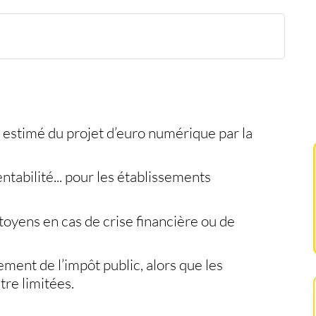
une promesse bancale
t estimé du projet d’
euro numérique
par la
tabilité... pour les
établissements
citoyens en cas de
crise financière
ou de
tement de
l’impôt public
, alors que les
tre limitées.