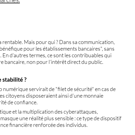
ra
rentable
. Mais pour qui ? Dans sa communication,
a bénéfique pour les
établissements bancaires
", sans
 En d’autres termes, ce sont les contribuables qui
ure bancaire
, non pour l’intérêt direct du public.
stabilité ?
ro numérique servirait de
"filet de sécurité" en cas de
, les citoyens disposeraient ainsi d’une
monnaie
ité de confiance.
ique et la multiplication des
cyberattaques
,
masque une réalité plus sensible : ce type de dispositif
ance financière renforcée
des individus.