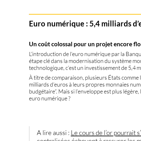
Euro numérique : 5,4 milliards d
Un coût colossal pour un projet encore fl
L’introduction de l’
euro numérique
par la Banq
étape clé dans la modernisation du système mon
technologique, c’est un investissement de
5,4 m
À titre de comparaison, plusieurs États comme 
milliards d’euros
à leurs propres monnaies numér
budgétaire”. Mais si l’enveloppe est plus légère, l
euro numérique ?
A lire aussi :
Le
cours de l’or
pourrait s
centralisées échouent à rassurer les 