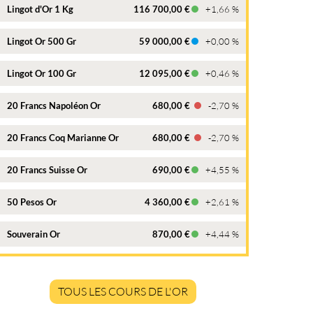
Lingot d'Or 1 Kg
116 700,00 €
+1,66 %
Lingot Or 500 Gr
59 000,00 €
+0,00 %
Lingot Or 100 Gr
12 095,00 €
+0,46 %
20 Francs Napoléon Or
680,00 €
-2,70 %
20 Francs Coq Marianne Or
680,00 €
-2,70 %
20 Francs Suisse Or
690,00 €
+4,55 %
50 Pesos Or
4 360,00 €
+2,61 %
Souverain Or
870,00 €
+4,44 %
TOUS LES COURS DE L'OR