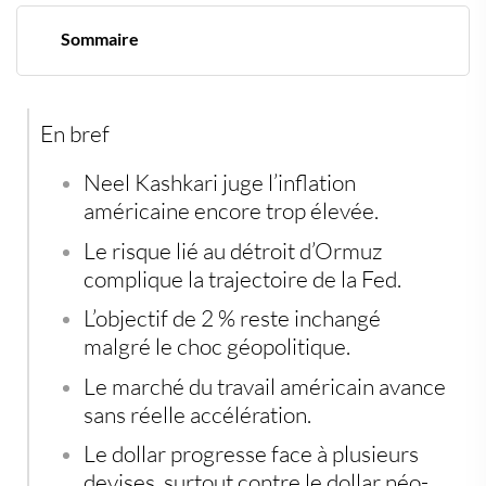
Sommaire
La Fed garde les yeux rivés sur l’inflation
Le détroit d’ormuz devient le vrai test
Un marché du travail sans élan clair
En bref
Le dollar profite encore des écarts de devises
Les taux hypothécaires restent difficiles à piloter
Les investisseurs reviennent aux actifs tangibles
Neel Kashkari juge l’inflation
américaine encore trop élevée.
Le risque lié au détroit d’Ormuz
complique la trajectoire de la Fed.
L’objectif de 2 % reste inchangé
malgré le choc géopolitique.
Le marché du travail américain avance
sans réelle accélération.
Le dollar progresse face à plusieurs
devises, surtout contre le dollar néo-