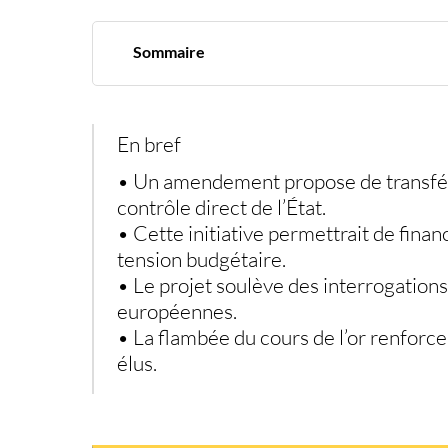
Sommaire
Un débat relancé par l’envolée du cours du mé
Un amendement qui redessine les lignes instit
Un objectif flou : soutenir les finances ou fin
Une question sensible pour l’Union européen
En bref
Une initiative révélatrice d’un rapport complex
• Un amendement propose de transfére
contrôle direct de l’État.
• Cette initiative permettrait de fin
tension budgétaire.
• Le projet soulève des interrogations 
européennes.
• La flambée du cours de l’or renforce
élus.