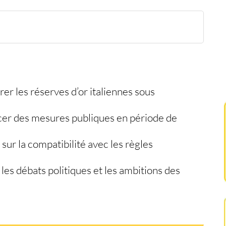
tal jaune
utionnelles
ancer des mesures sociales
ne
e entre politique et actifs stratégiques
r les réserves d’or italiennes sous
ancer des mesures publiques en période de
sur la compatibilité avec les règles
 les débats politiques et les ambitions des