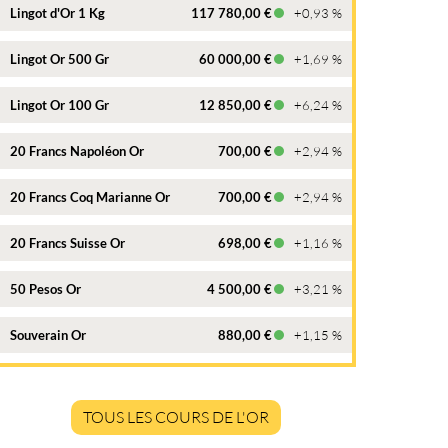
Lingot d'Or 1 Kg
117 780,00 €
+0,93 %
Lingot Or 500 Gr
60 000,00 €
+1,69 %
Lingot Or 100 Gr
12 850,00 €
+6,24 %
20 Francs Napoléon Or
700,00 €
+2,94 %
20 Francs Coq Marianne Or
700,00 €
+2,94 %
20 Francs Suisse Or
698,00 €
+1,16 %
50 Pesos Or
4 500,00 €
+3,21 %
Souverain Or
880,00 €
+1,15 %
TOUS LES COURS DE L'OR