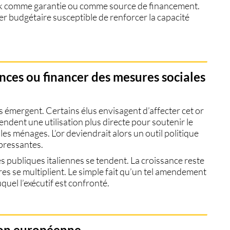
stock comme garantie ou comme source de financement.
er budgétaire susceptible de renforcer la capacité
nances ou financer des mesures sociales
s émergent. Certains élus envisagent d’affecter cet or
endent une utilisation plus directe pour soutenir le
 les ménages. L’or deviendrait alors un outil politique
 pressantes.
ces publiques italiennes se tendent. La croissance reste
s se multiplient. Le simple fait qu’un tel amendement
uel l’exécutif est confronté.
ion européenne