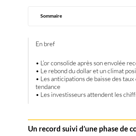
Sommaire
Un record suivi d’une phase de consolidation
La Fed sous pression après des données déceva
Les indicateurs techniques pointent une paus
Des catalyseurs attendus dans les prochains j
En bref
• L’or consolide après son envolée re
• Le rebond du dollar et un climat pos
• Les anticipations de baisse des taux 
tendance
• Les investisseurs attendent les chiff
Un record suivi d’une phase de c