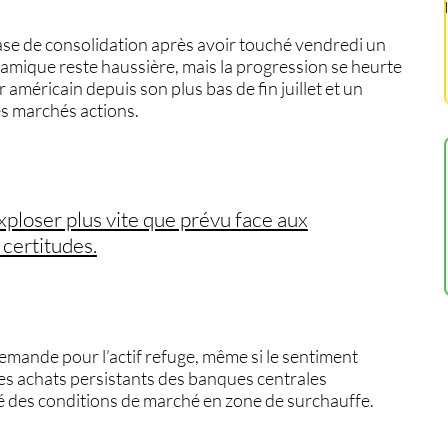
se de consolidation après avoir touché vendredi un
namique reste haussière, mais la progression se heurte
américain depuis son plus bas de fin juillet et un
es marchés actions.
exploser plus vite que prévu face aux
certitudes.
ande pour l’actif refuge, même si le sentiment
es achats persistants des banques centrales
gré des conditions de marché en zone de surchauffe.