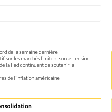
ntes sur l’emploi
e nécessaire
ours
cord de la semaine dernière
itif sur les marchés limitent son ascension
de la Fed continuent de soutenir la
res de l’inflation américaine
onsolidation