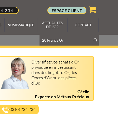
34 234
ESPACE CLIENT
ACTUALITÉS
S
NUMISMATIQUE
CONTACT
DE L'OR
Diversifiez vos achats d’Or
physique en investissant
dans des lingots d’Or, des
Onces d’Or ou des pièces
d’Or.
Cécile
Experte en Métaux Précieux
03 88 234 234