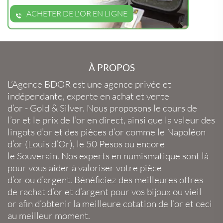
ACHETER DE L'OR EN LIGNE
À PROPOS
L’Agence BDOR
est une agence privée et
indépendante, experte en
achat et vente
d’or
-
Gold
&
Silver
. Nous proposons le
cours de
l’or
et le
prix de l’or en direct
, ainsi que la
valeur des
lingots d’or
et des
pièces d’or
comme le
Napoléon
d’or
(
Louis d’Or
), le
50 Pesos
ou encore
le
Souverain
. Nos experts en
numismatique
sont là
pour vous aider à valoriser votre
pièce
d’or
ou
d’argent
. Bénéficiez des meilleures offres
de
rachat d’or
et
d’argent
pour vos
bijoux
ou
vieil
or
afin d’obtenir la
meilleure cotation de l’or
et ceci
au meilleur moment.