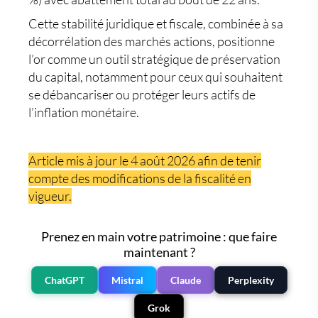
Cette stabilité juridique et fiscale, combinée à sa
décorrélation des marchés actions, positionne
l’or comme un
outil stratégique de préservation
du capital
, notamment pour ceux qui souhaitent
se débancariser
ou
protéger leurs actifs de
l’inflation monétaire
.
Article mis à jour le 4 août 2026 afin de tenir
compte des modifications de la fiscalité en
vigueur.
Prenez en main votre patrimoine : que faire
maintenant ?
ChatGPT
Mistral
Claude
Perplexity
Grok