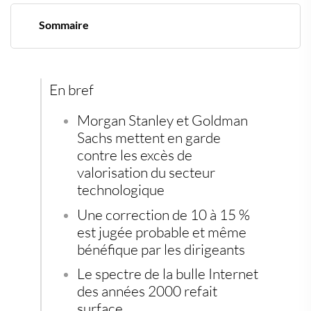
Sommaire
Les grands noms de la finance sonnent l’alarme
Les indices au plus haut, le VIX se tend
Le souvenir de la bulle des années 2000 refait surface
IA : moteur d’investissement ou catalyseur de bulle ?
En bref
Un marché en surchauffe… mais pas homogène
Vers des alternatives tangibles : l’or physique en ligne
Morgan Stanley
et
Goldman
de mire
Sachs
mettent en garde
contre les excès de
valorisation du secteur
technologique
Une correction de
10 à 15 %
est jugée probable et même
bénéfique par les dirigeants
Le spectre de la
bulle Internet
des années 2000
refait
surface