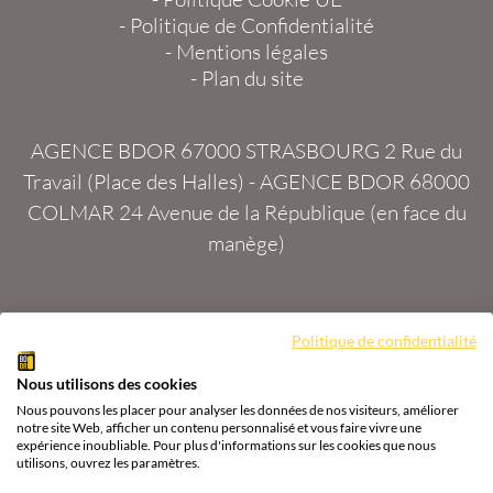
-
Politique de Confidentialité
-
Mentions légales
-
Plan du site
AGENCE BDOR 67000 STRASBOURG
2 Rue du
Travail (Place des Halles) -
AGENCE BDOR 68000
COLMAR
24 Avenue de la République (en face du
manège)
Site :
2exVia
avec
Masteredit®
Politique de confidentialité
Nous utilisons des cookies
Tous droits réservés
Agence BDOR
®
Cours or, achat
Nous pouvons les placer pour analyser les données de nos visiteurs, améliorer
& vente or, argent
notre site Web, afficher un contenu personnalisé et vous faire vivre une
expérience inoubliable. Pour plus d'informations sur les cookies que nous
utilisons, ouvrez les paramètres.