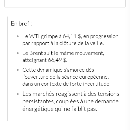
Le WTI repart à la hausse dès l'ouverture en Europe
Le Brent progresse lui aussi : des signaux convergents
Une hausse technique, mais sur fond de tensions
En bref :
palpables
Une volatilité qui pourrait se prolonger
Le
WTI
grimpe à
64,11 $
, en progression
par rapport à la clôture de la veille.
Le
Brent
suit le même mouvement,
atteignant
66,49 $
.
Cette dynamique s’amorce dès
l’ouverture de la séance européenne,
dans un contexte de forte incertitude.
Les marchés réagissent à des tensions
persistantes, couplées à une demande
énergétique qui ne faiblit pas.