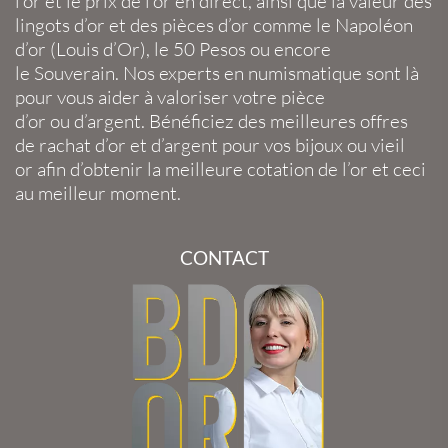
l’or
et le
prix de l’or en direct
, ainsi que la
valeur des
lingots d’or
et des
pièces d’or
comme le
Napoléon
d’or
(
Louis d’Or
), le
50 Pesos
ou encore
le
Souverain
. Nos experts en
numismatique
sont là
pour vous aider à valoriser votre
pièce
d’or
ou
d’argent
. Bénéficiez des meilleures offres
de
rachat d’or
et
d’argent
pour vos
bijoux
ou
vieil
or
afin d’obtenir la
meilleure cotation de l’or
et ceci
au meilleur moment.
CONTACT