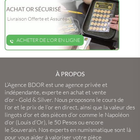
ACHAT OR SÉCURISÉ
Livraison Offerte et Assurée
ACHETER DE L'OR EN LIGNE
À PROPOS
L’Agence BDOR
est une agence privée et
indépendante, experte en
achat et vente
d’or
-
Gold
&
Silver
. Nous proposons le
cours de
l’or
et le
prix de l’or en direct
, ainsi que la
valeur des
lingots d’or
et des
pièces d’or
comme le
Napoléon
d’or
(
Louis d’Or
), le
50 Pesos
ou encore
le
Souverain
. Nos experts en
numismatique
sont là
pour vous aider à valoriser votre
pièce