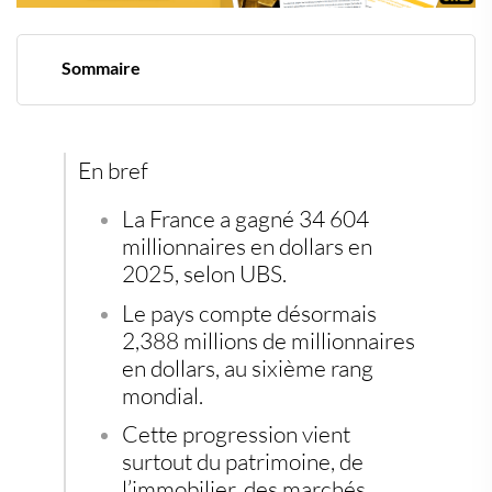
Sommaire
La France gagne des millionnaires, mais pas la même
richesse pour tous
Un phénomène mondial, dopé par les marchés
Le vrai sujet reste la fracture patrimoniale
En bref
Pourquoi l’or physique garde une place à part
La France a gagné 34 604
millionnaires en dollars en
2025, selon UBS.
Le pays compte désormais
2,388 millions de millionnaires
en dollars, au sixième rang
mondial.
Cette progression vient
surtout du patrimoine, de
l’immobilier, des marchés