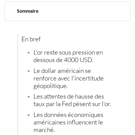
Sommaire
L'or sous le poids d'un dollar vigoureux
Des attentes de taux d'intérêt à la hausse
Perspectives techniques du marché
Investissements alternatifs pour sécuriser son épargne
En bref
L'or reste sous pression en
dessous de 4000 USD.
Le dollar américain se
renforce avec l'incertitude
géopolitique.
Les attentes de hausse des
taux par la Fed pèsent sur l'or.
Les données économiques
américaines influencent le
marché.