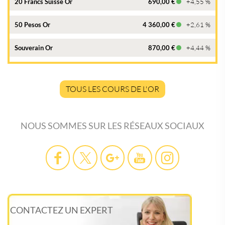
20 Francs Suisse Or
690,00 €
+4,55 %
50 Pesos Or
4 360,00 €
+2,61 %
Souverain Or
870,00 €
+4,44 %
TOUS LES COURS DE L'OR
NOUS SOMMES SUR LES RÉSEAUX SOCIAUX
CONTACTEZ UN EXPERT