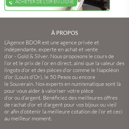
ACHETER DE L'OR EN LIGNE
À PROPOS
L’Agence BDOR
est une agence privée et
indépendante, experte en
achat et vente
d’or
-
Gold
&
Silver
. Nous proposons le
cours de
l’or
et le
prix de l’or en direct
, ainsi que la
valeur des
lingots d’or
et des
pièces d’or
comme le
Napoléon
d’or
(
Louis d’Or
), le
50 Pesos
ou encore
le
Souverain
. Nos experts en
numismatique
sont là
pour vous aider à valoriser votre
pièce
d’or
ou
d’argent
. Bénéficiez des meilleures offres
de
rachat d’or
et
d’argent
pour vos
bijoux
ou
vieil
or
afin d’obtenir la
meilleure cotation de l’or
et ceci
au meilleur moment.