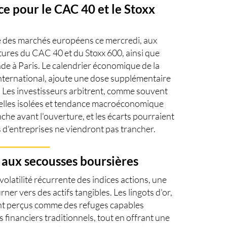
ce pour le CAC 40 et le Stoxx
re des marchés européens ce mercredi, aux
utures du
CAC 40
et du Stoxx 600, ainsi que
nde à Paris. Le calendrier économique de la
nternational, ajoute une dose supplémentaire
. Les investisseurs arbitrent, comme souvent
rielles isolées et tendance macroéconomique
nche avant l'ouverture, et les écarts pourraient
s d'entreprises ne viendront pas trancher.
e aux secousses boursières
volatilité récurrente des indices actions, une
rner vers des actifs tangibles. Les
lingots d'or
,
nt perçus comme des refuges capables
financiers traditionnels, tout en offrant une