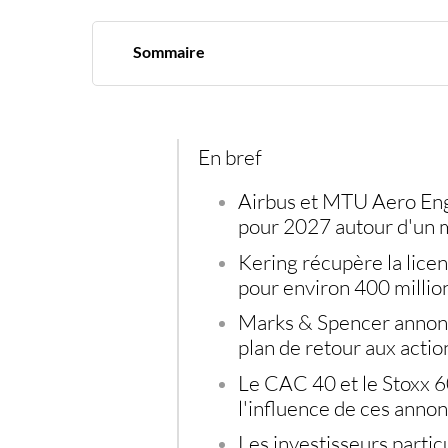
Sommaire
Airbus et MTU Aero Engines unissent leurs fo
Kering solde le dossier Gucci Beauty avec Cot
Marks & Spencer prépare un cap actionnarial
Un mercredi sous surveillance pour le CAC 40 
En bref
Diversifier son épargne face aux secousses bo
Airbus et MTU Aero Eng
pour 2027 autour d'un 
Kering récupère la lice
pour environ 400 million
Marks & Spencer annonc
plan de retour aux actio
Le CAC 40 et le Stoxx 6
l'influence de ces annon
Les investisseurs partic