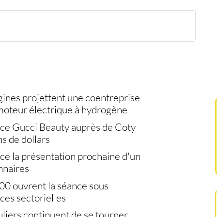
rces sur l'hydrogène
y
et le Stoxx 600
ursières
ines projettent une coentreprise
moteur électrique à hydrogène
nce Gucci Beauty auprès de Coty
s de dollars
e la présentation prochaine d'un
nnaires
00 ouvrent la séance sous
ces sectorielles
uliers continuent de se tourner