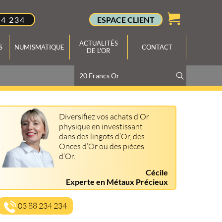
34 234
ESPACE CLIENT
ACTUALITÉS
S
NUMISMATIQUE
CONTACT
DE L'OR
Diversifiez vos achats d’Or
physique en investissant
dans des lingots d’Or, des
Onces d’Or ou des pièces
d’Or.
Cécile
Experte en Métaux Précieux
03 88 234 234