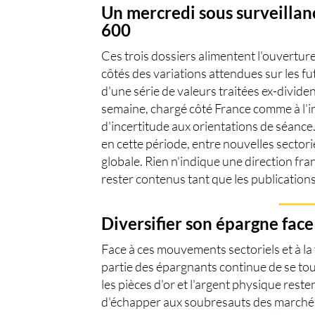
Un mercredi sous surveillan
600
Ces trois dossiers alimentent l'ouvertu
côtés des variations attendues sur les f
d'une série de valeurs traitées ex-divide
semaine, chargé côté France comme à l'i
d'incertitude aux orientations de séance
en cette période, entre nouvelles secto
globale. Rien n'indique une direction fra
rester contenus tant que les publication
Diversifier son épargne fac
Face à ces mouvements sectoriels et à la 
partie des épargnants continue de se tou
les
pièces d'or
et l'
argent physique
reste
d'échapper aux soubresauts des marchés 