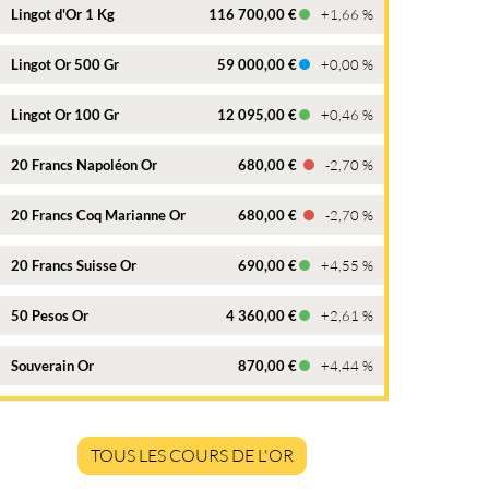
Lingot d'Or 1 Kg
116 700,00 €
+1,66 %
Lingot Or 500 Gr
59 000,00 €
+0,00 %
Lingot Or 100 Gr
12 095,00 €
+0,46 %
20 Francs Napoléon Or
680,00 €
-2,70 %
20 Francs Coq Marianne Or
680,00 €
-2,70 %
20 Francs Suisse Or
690,00 €
+4,55 %
50 Pesos Or
4 360,00 €
+2,61 %
Souverain Or
870,00 €
+4,44 %
TOUS LES COURS DE L'OR