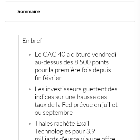
Sommaire
Le CAC 40 face au seuil symbolique des 8 500 points
La banque centrale amÃ©ricaine sous toutes les
coutures
Thales muscle sa prÃ©sence dans la lutte sous-marine
En bref
CrÃ©dit Agricole consolide son emprise italienne
Adocia rÃ©cupÃ¨re l'intÃ©gralitÃ© des droits sur
Le CAC 40 a clôturé vendredi
M1Pram
au-dessus des 8 500 points
Diversifier son Ã©pargne quand les marchÃ©s
pour la première fois depuis
hÃ©sitent
fin février
Les investisseurs guettent des
indices sur une hausse des
taux de la Fed prévue en juillet
ou septembre
Thales rachète Exail
Technologies pour 3,9
milliards d'euros via une offre