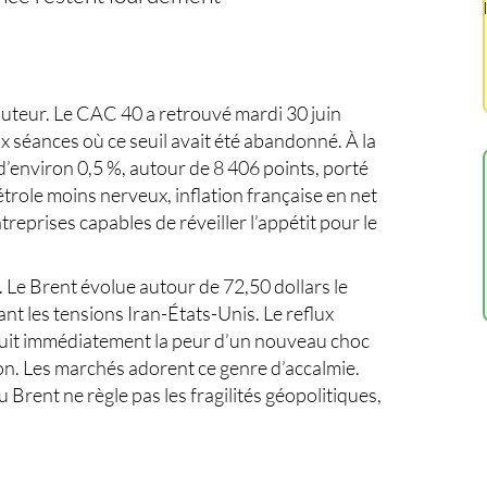
uteur. Le
CAC 40
a retrouvé mardi 30 juin
x séances où ce seuil avait été abandonné. À la
 d’environ 0,5 %, autour de 8 406 points, porté
trole moins nerveux, inflation française en net
reprises capables de réveiller l’appétit pour le
 Le Brent évolue autour de 72,50 dollars le
nt les tensions Iran-États-Unis. Le reflux
duit immédiatement la peur d’un nouveau choc
ion. Les marchés adorent ce genre d’accalmie.
 Brent ne règle pas les fragilités géopolitiques,