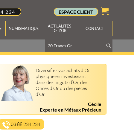
34 234
ESPACE CLIENT
ACTUALITÉS
S
NUMISMATIQUE
CONTACT
DE L'OR
Diversifiez vos achats d’Or
physique en investissant
dans des lingots d’Or, des
Onces d’Or ou des pièces
d’Or.
Cécile
Experte en Métaux Précieux
03 88 234 234