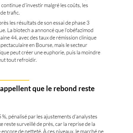
continue d’investir malgré les coûts, les
de trafic.
après les résultats de son essai de phase 3
e. La biotech a annoncé que l’obéfazimod
emaine 44, avec des taux de rémission clinique
pectaculaire en Bourse, mais le secteur
inique peut créer une euphorie, puis la moindre
t tout refroidir.
appellent que le rebond reste
 %, pénalisé par les ajustements d’analystes
e reste surveillé de près, car la reprise de la
ncore de netteté. À ces niveaux, le marché ne