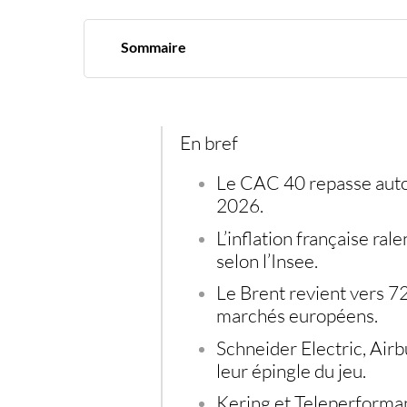
Sommaire
L’Insee offre un vrai motif de soulagement
Schneider Electric, Airbus et Abivax animent l
Kering et Teleperformance rappellent que le re
Or, argent et débancarisation : une lecture pa
En bref
Le CAC 40 repasse autou
2026.
L’inflation française rale
selon l’Insee.
Le Brent revient vers 72
marchés européens.
Schneider Electric, Airb
leur épingle du jeu.
Kering et Teleperforma