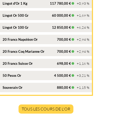
Lingot d'Or 1 Kg
117 780,00 €
+0,93 %
Lingot Or 500 Gr
60 000,00 €
+1,69 %
Lingot Or 100 Gr
12 850,00 €
+6,24 %
20 Francs Napoléon Or
700,00 €
+2,94 %
20 Francs Coq Marianne Or
700,00 €
+2,94 %
20 Francs Suisse Or
698,00 €
+1,16 %
50 Pesos Or
4 500,00 €
+3,21 %
Souverain Or
880,00 €
+1,15 %
TOUS LES COURS DE L'OR