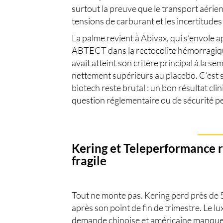
surtout la preuve que le transport aérien 
tensions de carburant et les incertitudes 
La palme revient à
Abivax
, qui s’envole 
ABTECT dans la rectocolite hémorragiqu
avait atteint son critère principal à la s
nettement supérieurs au placebo. C’est s
biotech reste brutal : un bon résultat cl
question réglementaire ou de sécurité peu
Kering et Teleperformance r
fragile
Tout ne monte pas.
Kering
perd près de 5
après son point de fin de trimestre. Le lux
demande chinoise et américaine manque e