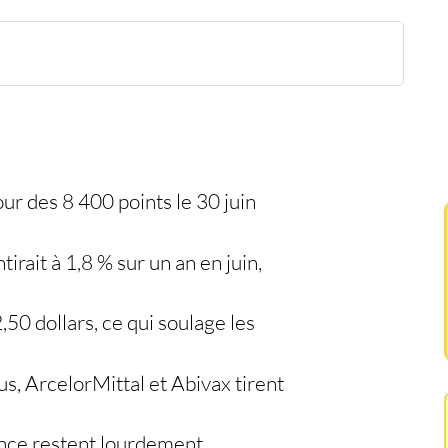
a séance
bond reste fragile
trimoniale
r des 8 400 points le 30 juin
ntirait à 1,8 % sur un an en juin,
,50 dollars, ce qui soulage les
us, ArcelorMittal et Abivax tirent
nce restent lourdement