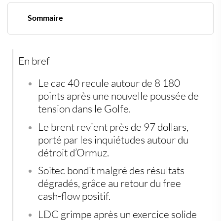
Sommaire
Paris cale, Ormuz reprend la main
Le pétrole redevient le thermomètre des nerfs
Soitec et LDC sauvent quelques reliefs dans la cote
En bref
La dette d’entreprise reste active
L’épargne cherche des refuges moins bancaires
Le cac 40 recule autour de 8 180
points après une nouvelle poussée de
tension dans le Golfe.
Le brent revient près de 97 dollars,
porté par les inquiétudes autour du
détroit d’Ormuz.
Soitec bondit malgré des résultats
dégradés, grâce au retour du free
cash-flow positif.
LDC grimpe après un exercice solide