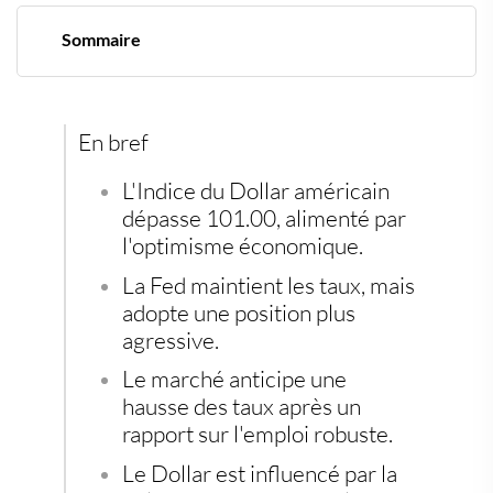
Sommaire
Le Dollar amÃ©ricain progresse : un signal fort des
marchÃ©s
La Fed et sa politique monÃ©taire : un tournant
dÃ©cisif
En bref
L'emploi amÃ©ricain : un indicateur clÃ© pour les
marchÃ©s
L'Indice du Dollar américain
Investissements alternatifs : une sÃ©curitÃ© face aux
dépasse 101.00, alimenté par
incertitudes
l'optimisme économique.
La Fed maintient les taux, mais
adopte une position plus
agressive.
Le marché anticipe une
hausse des taux après un
rapport sur l'emploi robuste.
Le Dollar est influencé par la