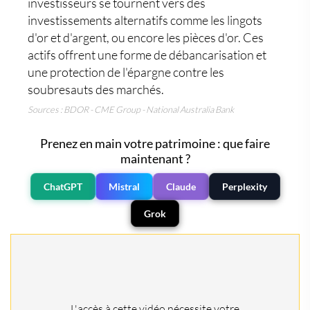
investisseurs se tournent vers des
investissements alternatifs
comme les
lingots
d'or
et d'argent, ou encore les
pièces d'or
. Ces
actifs offrent une forme de débancarisation et
une protection de l'épargne contre les
soubresauts des marchés.
Sources : BDOR - CME Group - National Australia Bank
Prenez en main votre patrimoine : que faire
maintenant ?
ChatGPT
Mistral
Claude
Perplexity
Grok
L'accès à cette vidéo nécessite votre