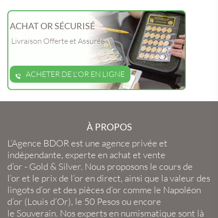
ACHAT OR SÉCURISÉ
Livraison Offerte et Assurée
ACHETER DE L'OR EN LIGNE
À PROPOS
L’Agence BDOR
est une agence privée et
indépendante, experte en
achat et vente
d’or
-
Gold
&
Silver
. Nous proposons le
cours de
l’or
et le
prix de l’or en direct
, ainsi que la
valeur des
lingots d’or
et des
pièces d’or
comme le
Napoléon
d’or
(
Louis d’Or
), le
50 Pesos
ou encore
le
Souverain
. Nos experts en
numismatique
sont là