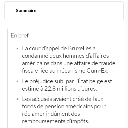
Sommaire
Une condamnation qui relance le dossier Cum-Ex en
Belgique
De faux fonds de pension pour obtenir des
En bref
remboursements d’impôts
Une banque allemande au centre du dispositif
Des recours encore attendus
La cour d’appel de Bruxelles a
L’épargne hors système bancaire continue d’attirer
condamné deux hommes d’affaires
certains investisseurs
américains dans une affaire de fraude
fiscale liée au mécanisme Cum-Ex.
Le préjudice subi par l’État belge est
estimé à 22,8 millions d’euros.
Les accusés avaient créé de faux
fonds de pension américains pour
réclamer indûment des
remboursements d’impôts.