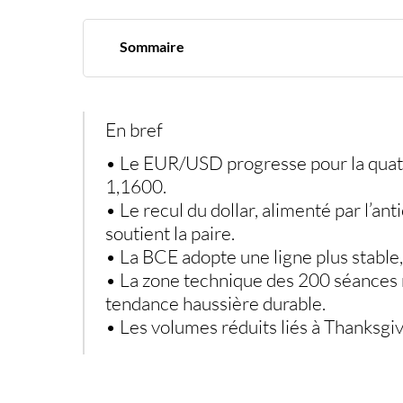
Sommaire
Le taux eur/usd retrouve un plus haut d’une s
Un dollar fragilisé par les attentes de taux plu
Une bce plus stable que prévu soutient l’euro
La zone des 200 séances reste un test incont
En bref
Position du dollar face aux principales devises
• Le
EUR/USD
progresse pour la quat
1,1600.
• Le recul du dollar, alimenté par l’an
soutient la paire.
• La BCE adopte une ligne plus stable,
• La zone technique des 200 séances 
tendance haussière durable.
• Les volumes réduits liés à Thanksgiv