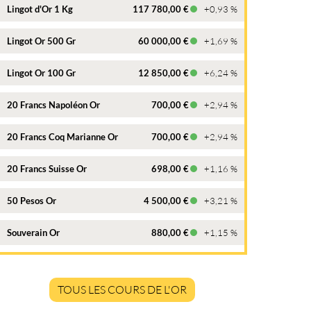
Lingot d'Or 1 Kg
117 780,00 €
+0,93 %
Lingot Or 500 Gr
60 000,00 €
+1,69 %
Lingot Or 100 Gr
12 850,00 €
+6,24 %
20 Francs Napoléon Or
700,00 €
+2,94 %
20 Francs Coq Marianne Or
700,00 €
+2,94 %
20 Francs Suisse Or
698,00 €
+1,16 %
50 Pesos Or
4 500,00 €
+3,21 %
Souverain Or
880,00 €
+1,15 %
TOUS LES COURS DE L'OR