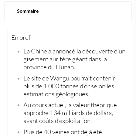
Sommaire
Une découverte qui tombe au pire moment pour les
concurrents de Pékin
Une teneur qui fait saliver toute l’industrie minière
En bref
Pékin consolide son avance stratégique
Le cours de l’or garde l’avantage psychologique
La Chine a annoncé la découverte d’un
gisement aurifère géant dans la
province du Hunan.
Le site de Wangu pourrait contenir
plus de 1 000 tonnes d’or selon les
estimations géologiques.
Au cours actuel, la valeur théorique
approche 134 milliards de dollars,
avant coûts d’exploitation.
Plus de 40 veines ont déjà été