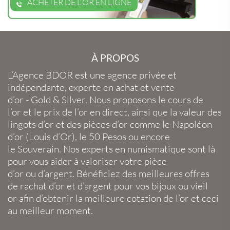
ACHETER DE L'OR EN LIGNE
À PROPOS
L’Agence BDOR
est une agence privée et
indépendante, experte en
achat et vente
d’or
-
Gold
&
Silver
. Nous proposons le
cours de
l’or
et le
prix de l’or en direct
, ainsi que la
valeur des
lingots d’or
et des
pièces d’or
comme le
Napoléon
d’or
(
Louis d’Or
), le
50 Pesos
ou encore
le
Souverain
. Nos experts en
numismatique
sont là
pour vous aider à valoriser votre
pièce
d’or
ou
d’argent
. Bénéficiez des meilleures offres
de
rachat d’or
et
d’argent
pour vos
bijoux
ou
vieil
or
afin d’obtenir la
meilleure cotation de l’or
et ceci
au meilleur moment.