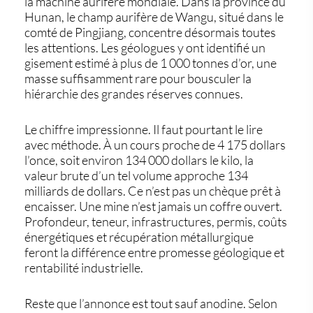
la machine aurifère mondiale. Dans la province du
Hunan, le champ aurifère de Wangu, situé dans le
comté de Pingjiang, concentre désormais toutes
les attentions. Les géologues y ont identifié un
gisement estimé à plus de
1 000 tonnes d’or
, une
masse suffisamment rare pour bousculer la
hiérarchie des grandes réserves connues.
Le chiffre impressionne. Il faut pourtant le lire
avec méthode. À un cours proche de
4 175 dollars
l’once
, soit environ
134 000 dollars le kilo
, la
valeur brute d’un tel volume approche
134
milliards de dollars
. Ce n’est pas un chèque prêt à
encaisser. Une mine n’est jamais un coffre ouvert.
Profondeur, teneur, infrastructures, permis, coûts
énergétiques et récupération métallurgique
feront la différence entre promesse géologique et
rentabilité industrielle.
Reste que l’annonce est tout sauf anodine. Selon