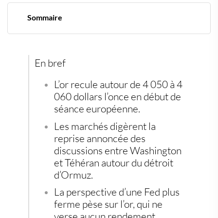
Sommaire
L’or recule, et le marché n’aime pas ce mélange explosif
Iran, États-Unis et détroit d’Ormuz, une détente
encore fragile
La Fed redevient le vrai adversaire de l’or
En bref
Le rapport NFP peut changer la trajectoire
Les investisseurs doivent éviter la lecture trop simple
L’or recule autour de 4 050 à 4
Le réflexe des investissements alternatifs
060 dollars l’once en début de
séance européenne.
Les marchés digèrent la
reprise annoncée des
discussions entre Washington
et Téhéran autour du détroit
d’Ormuz.
La perspective d’une Fed plus
ferme pèse sur l’or, qui ne
verse aucun rendement.