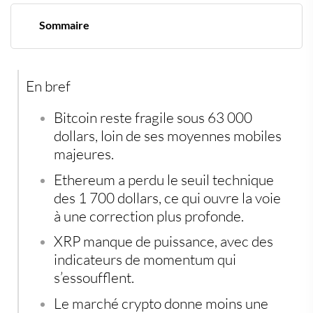
Sommaire
Bitcoin reste coincé sous une zone de vente lourde
Ethereum perd les 1 700 dollars et envoie un mauvais
message
En bref
XRP manque de relais malgré une baisse déjà avancée
Le vrai risque n’est pas la baisse, mais l’illusion du
rebond facile
Bitcoin reste fragile sous 63 000
dollars, loin de ses moyennes mobiles
majeures.
Ethereum a perdu le seuil technique
des 1 700 dollars, ce qui ouvre la voie
à une correction plus profonde.
XRP manque de puissance, avec des
indicateurs de momentum qui
s’essoufflent.
Le marché crypto donne moins une