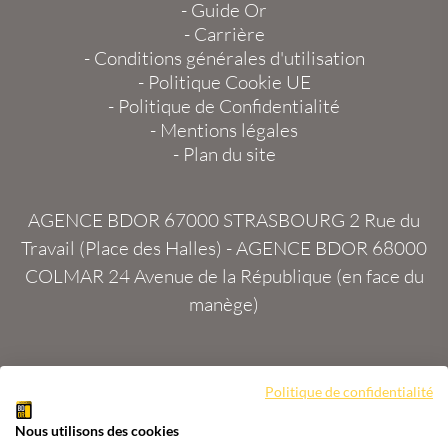
-
Guide Or
-
Carrière
-
Conditions générales d'utilisation
-
Politique Cookie UE
-
Politique de Confidentialité
-
Mentions légales
-
Plan du site
AGENCE BDOR 67000 STRASBOURG
2 Rue du
Travail (Place des Halles) -
AGENCE BDOR 68000
COLMAR
24 Avenue de la République (en face du
manège)
Politique de confidentialité
Site :
2exVia
avec
Masteredit®
Nous utilisons des cookies
Tous droits réservés
Agence BDOR
®
Cours or, achat