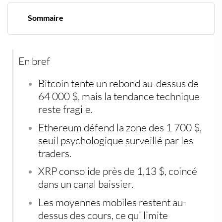
Sommaire
Bitcoin tente de respirer, mais le marché ne lui fait pas
encore confiance
Ethereum défend les 1 700 dollars sans convaincre
En bref
totalement
Xrp consolide, mais le canal baissier reste maître du jeu
Les cryptos restent nerveuses, l’épargne cherche
Bitcoin tente un rebond au-dessus de
encore des refuges
64 000 $, mais la tendance technique
reste fragile.
Ethereum défend la zone des 1 700 $,
seuil psychologique surveillé par les
traders.
XRP consolide près de 1,13 $, coincé
dans un canal baissier.
Les moyennes mobiles restent au-
dessus des cours, ce qui limite