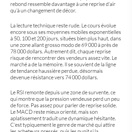
rebond ressemble davantage à une reprise d’air
qu’à un changement de décor.
La lecture technique reste rude. Le cours évolue
encore sous ses moyennes mobiles exponentielles
à 50, 100 et 200 jours, situées bien plus haut, dans
une zone allant grosso modo de 69 000 à près de
78 000 dollars. Autrement dit, chaque reprise
risque de rencontrer des vendeurs assez vite. Le
marché a de la mémoire. Il se souvient de la ligne
de tendance haussière perdue, désormais
devenue résistance vers 74 000 dollars.
Le RSI remonte depuis une zone de survente, ce
qui montre que la pression vendeuse perd un peu
de force. Pas assez pour parler de reprise solide.
Le MACD reste mieux orienté, mais son
aplatissement traduit une dynamique hésitante.
C’est typiquement le genre de marché qui attire
les acheteurs pressés, puis les punit si la