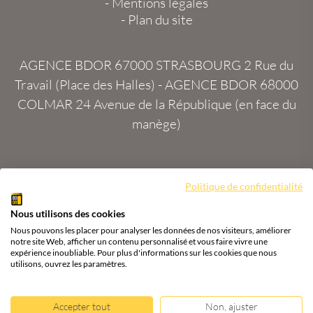
-
Mentions légales
-
Plan du site
AGENCE BDOR 67000 STRASBOURG
2 Rue du
Travail (Place des Halles) -
AGENCE BDOR 68000
COLMAR
24 Avenue de la République (en face du
manège)
Site :
2exVia
avec
Masteredit®
Politique de confidentialité
Nous utilisons des cookies
Tous droits réservés
Agence BDOR
®
Cours or, achat
Nous pouvons les placer pour analyser les données de nos visiteurs, améliorer
& vente or, argent
notre site Web, afficher un contenu personnalisé et vous faire vivre une
expérience inoubliable. Pour plus d'informations sur les cookies que nous
utilisons, ouvrez les paramètres.
Accepter tout
Non, ajuster