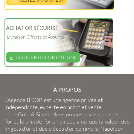
ACHAT OR SÉCURISÉ
Livraison Offerte et Assurée
ACHETER DE L'OR EN LIGNE
À PROPOS
L’Agence BDOR
est une agence privée et
indépendante, experte en
achat et vente
d’or
-
Gold
&
Silver
. Nous proposons le
cours de
l’or
et le
prix de l’or en direct
, ainsi que la
valeur des
lingots d’or
et des
pièces d’or
comme le
Napoléon