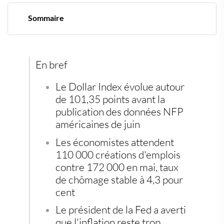
Sommaire
Le billet vert marque une pause avant le rapport sur
l'emploi
Un rapport sur l'emploi scruté avec une attention
particulière
En bref
Le discours de Warsh à Sintra donne le ton
Statistiques décevantes en amont, les devises
Le Dollar Index évolue autour
réagissent en ordre dispersé
de 101,35 points avant la
L'or et le bitcoin profitent du climat d'incertitude
publication des données NFP
Diversifier son épargne face aux soubresauts
monétaires
américaines de juin
Les économistes attendent
110 000 créations d'emplois
contre 172 000 en mai, taux
de chômage stable à 4,3 pour
cent
Le président de la Fed a averti
que l'inflation reste trop