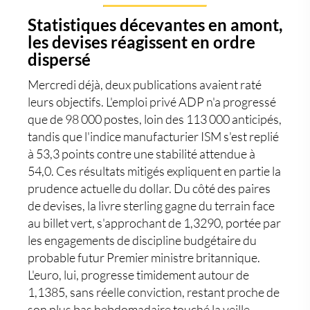
Statistiques décevantes en amont,
les devises réagissent en ordre
dispersé
Mercredi déjà, deux publications avaient raté
leurs objectifs. L'emploi privé ADP n'a progressé
que de 98 000 postes, loin des 113 000 anticipés,
tandis que l'indice manufacturier ISM s'est replié
à 53,3 points contre une stabilité attendue à
54,0. Ces résultats mitigés expliquent en partie la
prudence actuelle du dollar. Du côté des paires
de devises, la
livre sterling
gagne du terrain face
au billet vert, s'approchant de 1,3290, portée par
les engagements de discipline budgétaire du
probable futur Premier ministre britannique.
L'euro, lui, progresse timidement autour de
1,1385, sans réelle conviction, restant proche de
son plus bas hebdomadaire touché la veille.