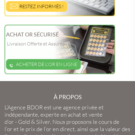
RESTEZ INFORMÉS !
ACHAT OR SÉCURISÉ
Livraison Offerte et Assurée
ACHETER DE L'OR EN LIGNE
À PROPOS
L’Agence BDOR
est une agence privée et
indépendante, experte en
achat et vente
d’or
-
Gold
&
Silver
. Nous proposons le
cours de
l’or
et le
prix de l’or en direct
, ainsi que la
valeur des