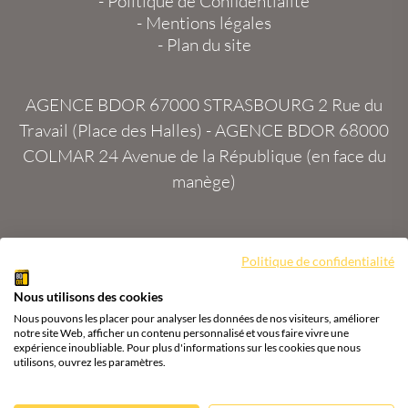
-
Politique de Confidentialité
-
Mentions légales
-
Plan du site
AGENCE BDOR 67000 STRASBOURG
2 Rue du
Travail (Place des Halles) -
AGENCE BDOR 68000
COLMAR
24 Avenue de la République (en face du
manège)
Politique de confidentialité
Site :
2exVia
avec
Masteredit®
Nous utilisons des cookies
Tous droits réservés
Agence BDOR
®
Cours or, achat
Nous pouvons les placer pour analyser les données de nos visiteurs, améliorer
& vente or, argent
notre site Web, afficher un contenu personnalisé et vous faire vivre une
expérience inoubliable. Pour plus d'informations sur les cookies que nous
utilisons, ouvrez les paramètres.