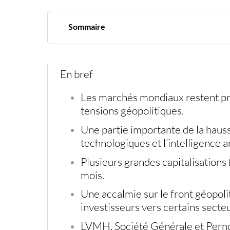
Sommaire
Une Bourse portée par quelques géants
La thèse d'une rotation sectorielle reprend de 
LVMH pourrait profiter d'un changement de 
Société Générale retrouve des arguments
En bref
Pernod Ricard joue la carte du rebond
Des opportunités, mais sans euphorie
Les marchés mondiaux restent pr
tensions géopolitiques.
Une partie importante de la hauss
technologiques et l’intelligence art
Plusieurs grandes capitalisations 
mois.
Une accalmie sur le front géopoli
investisseurs vers certains sect
LVMH, Société Générale et Pernod