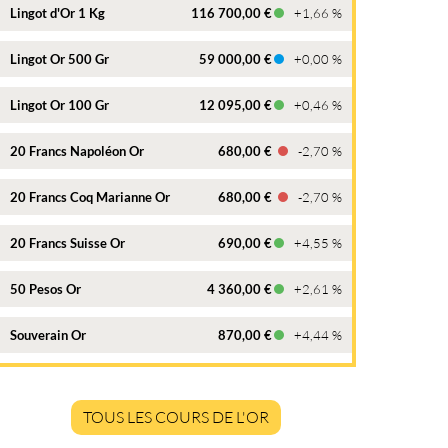
Lingot d'Or 1 Kg
116 700,00 €
+1,66 %
Lingot Or 500 Gr
59 000,00 €
+0,00 %
Lingot Or 100 Gr
12 095,00 €
+0,46 %
20 Francs Napoléon Or
680,00 €
-2,70 %
20 Francs Coq Marianne Or
680,00 €
-2,70 %
20 Francs Suisse Or
690,00 €
+4,55 %
50 Pesos Or
4 360,00 €
+2,61 %
Souverain Or
870,00 €
+4,44 %
TOUS LES COURS DE L'OR