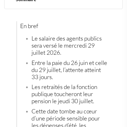
Une paie de juillet attendue plus tard que d’habitude
Pourquoi le 29 juillet tombe si tard
Les retraités de la fonction publique moins exposés
Un mois où les finances personnelles se croisent
En bref
Le salaire des agents publics
sera versé le mercredi 29
juillet 2026.
Entre la paie du 26 juin et celle
du 29 juillet, l’attente atteint
33 jours.
Les retraités de la fonction
publique toucheront leur
pension le jeudi 30 juillet.
Cette date tombe au cœur
d’une période sensible pour
les dépenses d’été, les